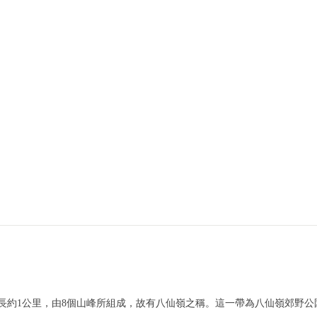
長約1公里，由8個山峰所組成，故有八仙嶺之稱。這一帶為八仙嶺郊野公