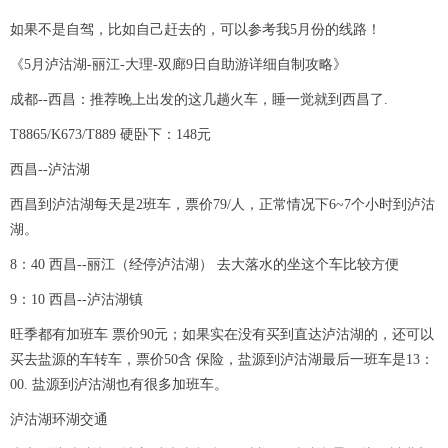
如果不是自驾，比如自己赶去的，可以参考我5月份的线路！
《5月泸沽湖-丽江-大理-双廊9日自助游详细自制攻略》
成都--西昌：推荐晚上出发的这几趟火车，睡一觉就到西昌了.
T8865/K673/T889 硬卧下：148元
西昌--泸沽湖
西昌到泸沽湖每天是2班车，票价79/人，正常情况下6~7个小时到泸沽
湖。
8：40 西昌--丽江（经停泸沽湖） 去大落水的坐这个车比较方便
9：10 西昌--泸沽湖镇
旺季都有加班车 票价90元；如果实在没有买到直达泸沽湖的，还可以
买去盐源的车转车，票价50含 保险，盐源到泸沽湖最后一班车是13：
00. 盐源到泸沽湖也有很多加班车。
泸沽湖环湖交通