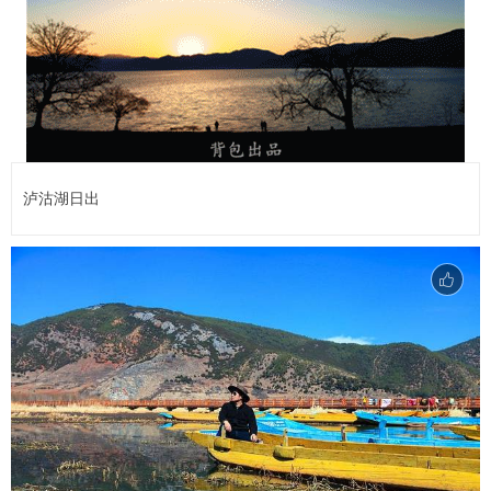
泸沽湖日出