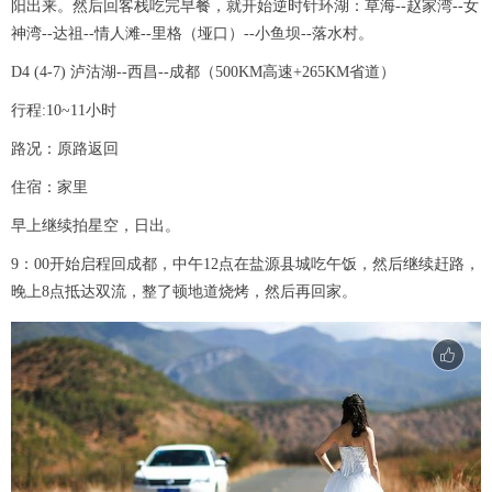
阳出来。然后回客栈吃完早餐，就开始逆时针环湖：草海--赵家湾--女
神湾--达祖--情人滩--里格（垭口）--小鱼坝--落水村。
D4 (4-7) 泸沽湖--西昌--成都（500KM高速+265KM省道）
行程:10~11小时
路况：原路返回
住宿：家里
早上继续拍星空，日出。
9：00开始启程回成都，中午12点在盐源县城吃午饭，然后继续赶路，
晚上8点抵达双流，整了顿地道烧烤，然后再回家。