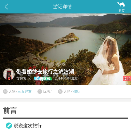


游记详情
首页
带着婚纱去旅行之泸沽湖
背包客nic
2014/04/04出发
臻品

人物
/
三五好友
玩法
/
人均
/
780元


前言
说说这次旅行
