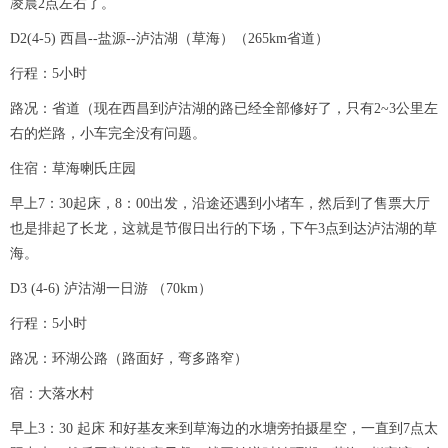
凌晨2点左右了。
D2(4-5) 西昌--盐源--泸沽湖（草海）（265km省道）
行程：5小时
路况：省道（现在西昌到泸沽湖的路已经全部修好了，只有2~3公里左
右的烂路，小车完全没有问题。
住宿：草海喇氏庄园
早上7：30起床，8：00出发，沿途还遇到小堵车，然后到了售票大厅
也是排起了长龙，这就是节假日出行的下场，下午3点到达泸沽湖的草
海。
D3 (4-6) 泸沽湖一日游 （70km）
行程：5小时
路况：环湖公路（路面好，弯多路窄）
宿：大落水村
早上3：30 起床 和好基友来到草海边的水塘旁拍摄星空，一直到7点太