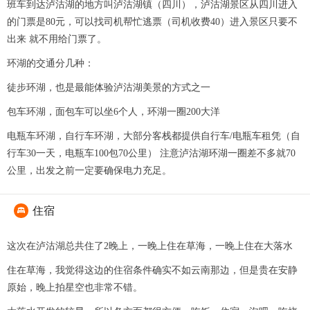
班车到达泸沽湖的地方叫泸沽湖镇（四川），泸沽湖景区从四川进入
的门票是80元，可以找司机帮忙逃票（司机收费40）进入景区只要不
出来 就不用给门票了。
环湖的交通分几种：
徒步环湖，也是最能体验泸沽湖美景的方式之一
包车环湖，面包车可以坐6个人，环湖一圈200大洋
电瓶车环湖，自行车环湖，大部分客栈都提供自行车/电瓶车租凭（自
行车30一天，电瓶车100包70公里） 注意泸沽湖环湖一圈差不多就70
公里，出发之前一定要确保电力充足。
住宿

这次在泸沽湖总共住了2晚上，一晚上住在草海，一晚上住在大落水
住在草海，我觉得这边的住宿条件确实不如云南那边，但是贵在安静
原始，晚上拍星空也非常不错。