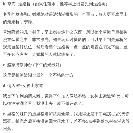
b. 草海+走婚桥（如果住落水，推荐早上出发先到走婚桥）
冬季的草海和走婚桥绝对是泸沽湖摄影的一个重点，各人更喜欢早上
的走婚桥，宁静。
草海附近的几个村子，早上都会烧什么东西，所以整个草海早晨都弥
漫在烟雾之中，非常漂亮。如果玩延时摄影的，可以早上到走婚桥的
观景台架好机位，然后看整个走婚桥一点一点的暴露在阳光下面。差
不多10点左右，走婚桥的人就比较多了。
c. 赵家湾祭神台 (下午的光线好)
这里是拍泸沽湖全景的一个不错的地方
d. 情人滩+女神山索道
我是下午到的情人滩，觉得下午拍人像还不错，女神山索道90 元，可
以拍泸沽湖全景，我没上去，就不做评论了。
e. 里格的垭口拍摄里格道泸沽湖全景，我觉得还是下午4点以后的光影
漂亮。拍完之后直接沿途回大落水了，差不多5点半到落水村在湖边等
日落。