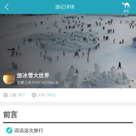


游记详情
首页
游冰雪大世界
去哪儿用户
2015/02/04出发

人物
/
亲子
人均
/
300元

前言
说说这次旅行
