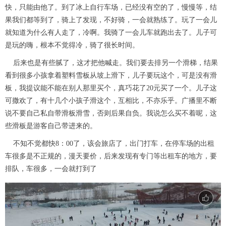
快，只能由他了。到了冰上自行车场，已经没有空的了，慢慢等，结
果我们都等到了，骑上了发现，不好骑，一会就熟练了。玩了一会儿
就知道为什么有人走了，冷啊。我骑了一会儿车就跑出去了。儿子可
是玩的嗨，根本不觉得冷，骑了很长时间。
后来也是有些腻了，这才把他喊走。我们要去排另一个滑梯，结果
看到很多小孩拿着塑料雪板从坡上滑下，儿子要玩这个，可是没有滑
板，我提议能不能在别人那里买个，真巧花了20元买了一个。儿子这
可撒欢了，有十几个小孩子滑这个，互相比，不亦乐乎。广播里不断
说不要自己私自带滑板滑雪，否则后果自负。我说怎么买不着呢，这
些滑板是游客自己带进来的。
不知不觉都快8：00了，该会旅店了，出门打车，在停车场的出租
车很多是不正规的，漫天要价，后来发现有专门等出租车的地方，要
排队，车很多，一会就打到了