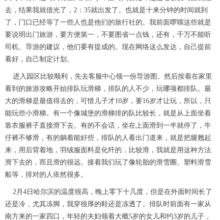
去，结果我就借光了，2：35就出发了。也就是十来分钟的时间就到
了，门口已经等了一些人也是他们的旅行社的。我前面啰嗦这些就是
要说明出门旅游，要方便第一，不要图省一点钱，还有，千万不能听
司机、导游的建议，他们要有提成的。现在网络这么发达，自己提前
看好，自己制定计划。
进入园区比较顺利，先去客服中心领一份导游图。然后按着在家里
看到的旅游攻略开始排队玩滑梯，排队的人不少，玩哪项都排队。最
大的滑梯是最值得去的，可惜儿子才10岁，要16岁才让玩，所以，只
能玩些小滑梯。有一个像城堡的滑梯排的队比较长，就是从上面坐着
靠衣服裤子直接滑下去。有的不会话，坐在上面滑到一半就停了，牛
仔裤不够滑，有的躺着能好些，排队的人看出门道来，就是把腿翘起
来，用后背着地，羽绒服面料是化纤的，比较滑，我就是用这种方法
滑下去的，而且滑的很远。接着我们玩了像轮胎的滑雪圈、塑料滑雪
船等，排对的人依然很多。
2月4日哈尔滨的温度很高，晚上零下十几度，但是在外面时间长了
还是冷，尤其冻脚，我穿很厚的鞋还是冻透了。排队时前面有一家从
南方来的一家四口，年轻的夫妇领着大概5岁的女儿和约3岁的儿子，