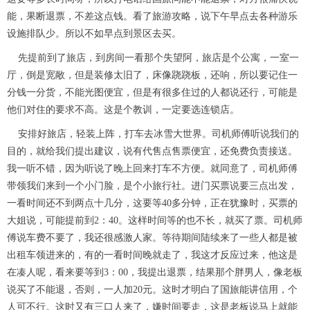
能，果断退票，不差这点钱。看了旅游攻略，说下午早点去各种游乐
设施排队少。所以不如早点到景区去买。
先提前到了旅店，到房间一看那个失望阿，旅店是个公寓，一室一
厅，倒是宽敞，但是装修太旧了，床像跷跷板，还响，所以要记住一
分钱一分货，不能光图便宜，但是有很多住过的人都说还行，可能是
他们对住的要求不高。这是个教训，一定要选连锁店。
安排好旅店，轻装上阵，打车去冰雪大世界。司机师傅听说我们的
目的，就给我们提出建议，说有代售点售票便宜，还免费负责接送。
我一听不错，因为听说了晚上回来打车不方便。就同意了，司机师傅
带领我们来到一个小门脸，是个小旅行社。进门买票说要三点出发，
一看时间还不到两点十几分，这要等40多分钟，正在犹豫时，买票的
大姐说，可能提前到2：40。这样时间等的也不长，就买了票。司机师
傅说车费不要了，我还很感激人家。等待期间陆续来了一些人都是被
出租车领进来的，有的一看时间晚就走了，我这才反应过来，他这是
在凑人呢，看来要等到3：00，我提出退票，结果那个胖男人，像老板
说买了不能退，否则，一人加20元。这时才明白了国旅能讲信用，个
人可不行。这时又有三口人来了，嫌时间要走，这是老板说马上就能