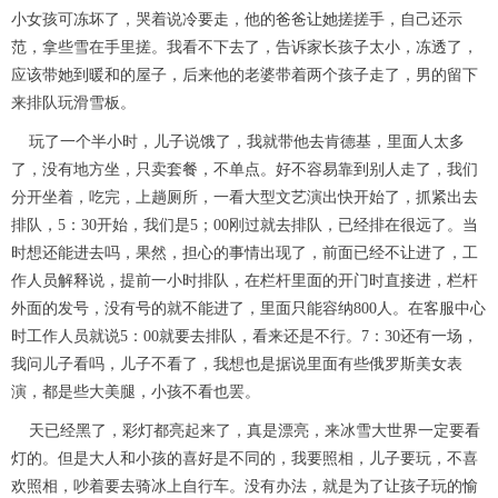
小女孩可冻坏了，哭着说冷要走，他的爸爸让她搓搓手，自己还示
范，拿些雪在手里搓。我看不下去了，告诉家长孩子太小，冻透了，
应该带她到暖和的屋子，后来他的老婆带着两个孩子走了，男的留下
来排队玩滑雪板。
玩了一个半小时，儿子说饿了，我就带他去肯德基，里面人太多
了，没有地方坐，只卖套餐，不单点。好不容易靠到别人走了，我们
分开坐着，吃完，上趟厕所，一看大型文艺演出快开始了，抓紧出去
排队，5：30开始，我们是5；00刚过就去排队，已经排在很远了。当
时想还能进去吗，果然，担心的事情出现了，前面已经不让进了，工
作人员解释说，提前一小时排队，在栏杆里面的开门时直接进，栏杆
外面的发号，没有号的就不能进了，里面只能容纳800人。在客服中心
时工作人员就说5：00就要去排队，看来还是不行。7：30还有一场，
我问儿子看吗，儿子不看了，我想也是据说里面有些俄罗斯美女表
演，都是些大美腿，小孩不看也罢。
天已经黑了，彩灯都亮起来了，真是漂亮，来冰雪大世界一定要看
灯的。但是大人和小孩的喜好是不同的，我要照相，儿子要玩，不喜
欢照相，吵着要去骑冰上自行车。没有办法，就是为了让孩子玩的愉