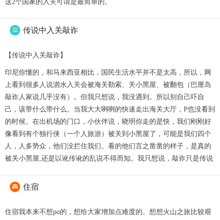
这2个国家的入关可谓是最简单的。
传说中入关敲诈

【传说中入关敲诈】
印尼你懂的，和马来西亚相比，国民生活水平并不是太高，所以，网
上看到很多人说泗水入关会被海关勒索、关小黑屋、被翻包（巴厘岛
敲诈人家说几乎没有）。但我只想说，我没遇到。所以别自己吓自
己，该带什么带什么。当我大大咧咧的快速走出海关大厅，P也没看到
的时候。在出机场的门口，小伙伴说，晓明你走的是快，我们刚刚好
像看到有个独行侠（一个人旅游）被关到小黑屋了，可能是我们四个
人，人多势众，他们没拦住我们。看的他们言之凿凿的样子，是真的
被关小黑屋,还是以讹传讹的乱说不得而知。我只想说，敲诈只是传说
住宿

住宿我本来不想po的，想给大家增加点难度的。想想火山之旅比较艰