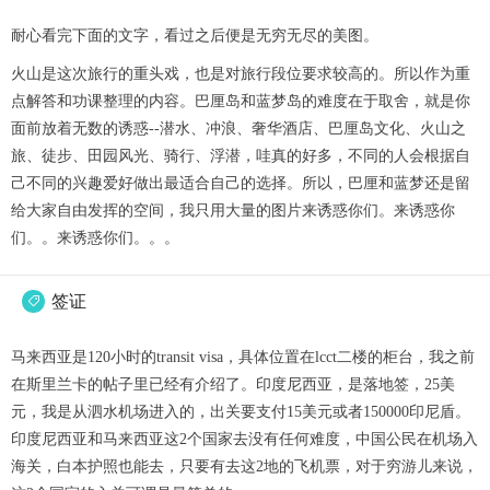
耐心看完下面的文字，看过之后便是无穷无尽的美图。
火山是这次旅行的重头戏，也是对旅行段位要求较高的。所以作为重
点解答和功课整理的内容。巴厘岛和蓝梦岛的难度在于取舍，就是你
面前放着无数的诱惑--潜水、冲浪、奢华酒店、巴厘岛文化、火山之
旅、徒步、田园风光、骑行、浮潜，哇真的好多，不同的人会根据自
己不同的兴趣爱好做出最适合自己的选择。所以，巴厘和蓝梦还是留
给大家自由发挥的空间，我只用大量的图片来诱惑你们。来诱惑你
们。。来诱惑你们。。。
签证

马来西亚是120小时的transit visa，具体位置在lcct二楼的柜台，我之前
在斯里兰卡的帖子里已经有介绍了。印度尼西亚，是落地签，25美
元，我是从泗水机场进入的，出关要支付15美元或者150000印尼盾。
印度尼西亚和马来西亚这2个国家去没有任何难度，中国公民在机场入
海关，白本护照也能去，只要有去这2地的飞机票，对于穷游儿来说，