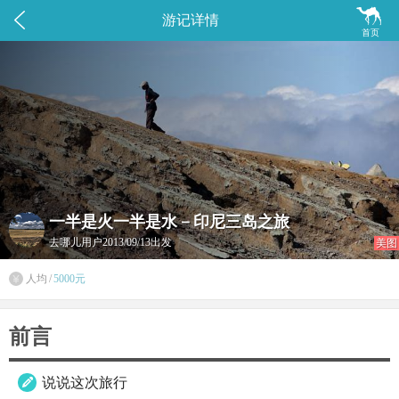


游记详情
首页
一半是火一半是水－印尼三岛之旅
去哪儿用户
2013/09/13出发
美图
人均
/
5000元

前言
说说这次旅行
