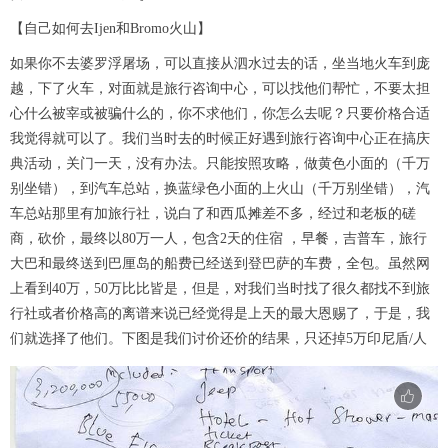
【自己如何去Ijen和Bromo火山】
如果你不去婆罗浮屠场，可以直接从泗水过去的话，坐当地火车到庞
越，下了火车，对面就是旅行咨询中心，可以找他们帮忙，不要太担
心什么被宰或被骗什么的，你不求他们，你怎么去呢？只要价格合适
我觉得就可以了。我们当时去的时候正好遇到旅行咨询中心正在搞庆
典活动，关门一天，没有办法。只能按照攻略，做黄色小面的（千万
别坐错），到汽车总站，换蓝绿色小面的上火山（千万别坐错），汽
车总站那里有加旅行社，说白了和西瓜摊差不多，经过和老板的磋
商，砍价，最终以80万一人，包含2天的住宿 ，早餐，吉普车，旅行
大巴和最终送到巴厘岛的船费已经送到登巴萨的车费，全包。虽然网
上看到40万，50万比比皆是，但是，对我们当时找了很久都找不到旅
行社或者价格高的离谱来说已经觉得是上天的最大恩赐了，于是，我
们就选择了他们。下图是我们讨价还价的结果，只还掉5万印尼盾/人