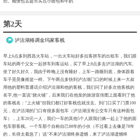
些。顺便也去超市买点小面包和牛奶.
第2天
泸沽湖格调金玛家客栈

早上6点多到西昌火车站，一出火车站好多拉客拼车的出租车，我们跟
车站的两个父女一起拼车到客运站，买了早上8点多去泸沽湖的汽车,
坐了好久好久，我由于昨晚上没有睡好，上车一路睡到底，身体跟着
车子晃晃像摇篮一样。下午两点多快到泸沽湖门口的时候上来一大叔
用他的塑料普通话介绍泸沽湖和他的客栈，我们问了好多次他客栈的
名字,他一直说“烧火铺”，后来我们在他发的旅游宣传图上面看到了他
的客栈名：“上火铺”但我们都订好客栈也就没去。到门口买了门票100
元，在泸沽湖的门口有很多面包车（泸沽湖没有公交车只有这种面包
车），上车20元一人，我们一车的其他5个人跟我们俩一起上了他的面
包车那客栈。一个车那个自称自己88年的小伙（不过看上去像是78年
的，长得太着急了）说“不来泸沽湖终身遗憾，来了泸沽湖遗憾终