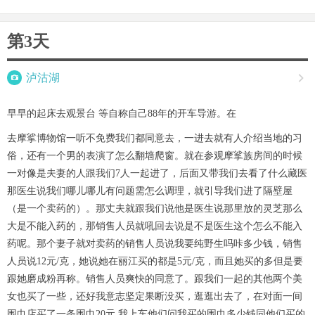
第3天

泸沽湖

早早的起床去观景台 等自称自己88年的开车导游。在
去摩挲博物馆一听不免费我们都同意去，一进去就有人介绍当地的习
俗，还有一个男的表演了怎么翻墙爬窗。就在参观摩挲族房间的时候
一对像是夫妻的人跟我们7人一起进了，后面又带我们去看了什么藏医
那医生说我们哪儿哪儿有问题需怎么调理，就引导我们进了隔壁屋
（是一个卖药的）。那丈夫就跟我们说他是医生说那里放的灵芝那么
大是不能入药的，那销售人员就吼回去说是不是医生这个怎么不能入
药呢。那个妻子就对卖药的销售人员说我要纯野生吗咔多少钱，销售
人员说12元/克，她说她在丽江买的都是5元/克，而且她买的多但是要
跟她磨成粉再称。销售人员爽快的同意了。跟我们一起的其他两个美
女也买了一些，还好我意志坚定果断没买，逛逛出去了，在对面一间
围巾店买了一条围巾20元.我上车他们问我买的围巾多少钱同他们买的