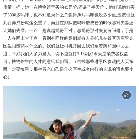
质量一样，她们在博物馆里买的45元/条还讲了半天价，他们说他们买
了3000多吗咔，也不知道为什么总觉得薄片吗咔也没多少重,应该也就
几百弄成粉就这么重了，而且在排队把吗咔磨成粉的时候那对夫妻还
让她们先磨。一路上越说越觉得不对，总觉得那对夫妻有问题，于是
一人在网上查了查，看到有同样的案例就有人是托儿在景区药店冒充
医生很懂药材什么的。我们就让司机开回去我们拿着药和围巾回去
退，幸好我们人多力量大，说不退就打3.15刚好今天是消费者权益
日，博物馆里的人才同意给我们退。（告戒那些进景区参观的人买东
西一定要慎重，那种冒充自己是什么医生或者内行的人说的话也要小
心）