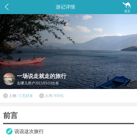


游记详情
首页
一场说走就走的旅行
去哪儿用户
2015/03/13出发

人物
/
三五好友
人均
/
950元

前言
说说这次旅行
