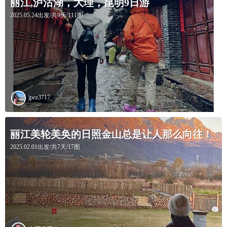
丽江,泸沽湖，大理，昆明9日游
2025.05.24出发/共9天/111图
jpez3717
丽江美轮美奂的日照金山总是让人那么向往！
2025.02.01出发/共7天/17图