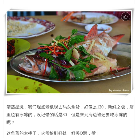
清蒸星斑，我们现点老板现去码头拿货，好像是120，新鲜之极，店
里也有冰冻的，没记错的话是80，但是来到海边谁还要吃冰冻的
呢？
这鱼蒸的太棒了，火候恰到好处，鲜美Q滑，赞！