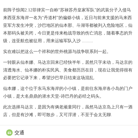
前阵子惊闻2.12菲律宾一自称“苏禄苏丹皇家军队”的武装分子入侵马
来西亚东海岸一名为“丹道村”的偏僻小镇，近日与前来支援的马来西
亚军方发生冲突，沙巴地区的仙本那、斗湖等都被列入危险地区，仙
本那码头被关闭，今日更是传来枪战导致的伤亡消息，随着事态的升
级，连亚航也被征用，用来运输军队入沙 .........
实在难以把这么一个祥和的世外桃源与战争联系到一起。
一转眼从仙本娜、马达京回来已经快半年，居然只字未动，马达京的
清透海水、仙本娜的朴实民风、美食都历历在目，现在让我觉得很有
必要把它记录下来，希望沙巴早日结束这场混乱.
仙本娜，这个位于东马东海岸的小小镇，是前往东海岸各小岛的门户
小镇，是大名鼎鼎的潜水天堂-诗巴丹的必经之码头。
此次选择马达京，是因为有俩老顽童同行，虽然马达京岛上只有一酒
店，但是有沙滩，即可散步，又可浮潜，不至于会太无聊.
交通
