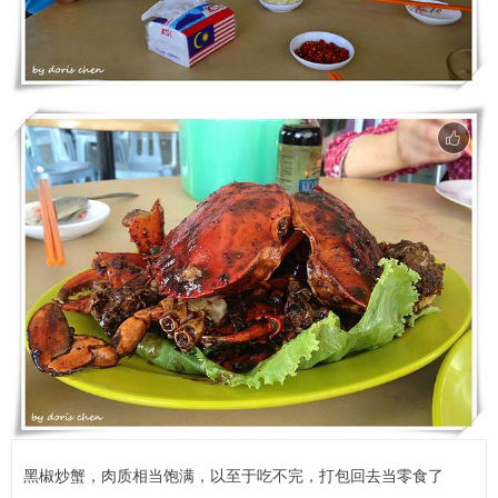
黑椒炒蟹，肉质相当饱满，以至于吃不完，打包回去当零食了