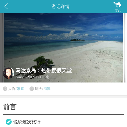


游记详情
首页
马达京岛：热带度假天堂
dorischy
2012/09/30出发

人物
/
家庭
玩法
/
海滨

前言
说说这次旅行
