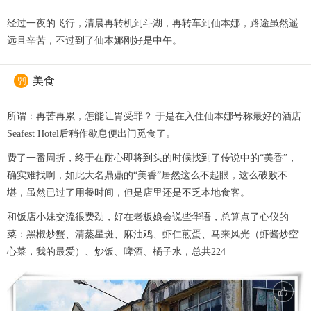
经过一夜的飞行，清晨再转机到斗湖，再转车到仙本娜，路途虽然遥
远且辛苦，不过到了仙本娜刚好是中午。
美食

所谓：再苦再累，怎能让胃受罪？ 于是在入住仙本娜号称最好的酒店
Seafest Hotel后稍作歇息便出门觅食了。
费了一番周折，终于在耐心即将到头的时候找到了传说中的“美香”，
确实难找啊，如此大名鼎鼎的“美香”居然这么不起眼，这么破败不
堪，虽然已过了用餐时间，但是店里还是不乏本地食客。
和饭店小妹交流很费劲，好在老板娘会说些华语，总算点了心仪的
菜：黑椒炒蟹、清蒸星斑、麻油鸡、虾仁煎蛋、马来风光（虾酱炒空
心菜，我的最爱）、炒饭、啤酒、橘子水，总共224