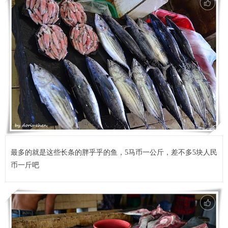
最多的就是这些长条的胖乎乎的鱼，5马币一公斤，差不多5块人民
币一斤吧