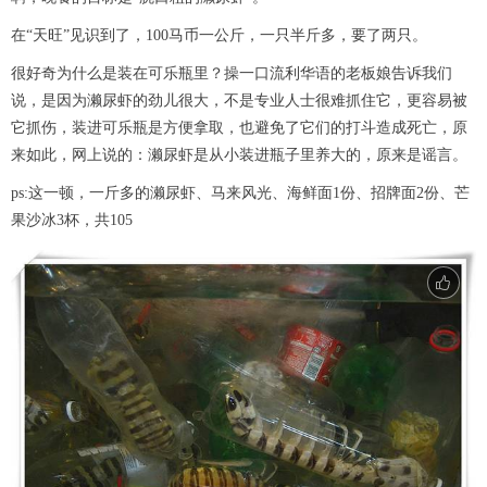
在“天旺”见识到了，100马币一公斤，一只半斤多，要了两只。
很好奇为什么是装在可乐瓶里？操一口流利华语的老板娘告诉我们
说，是因为濑尿虾的劲儿很大，不是专业人士很难抓住它，更容易被
它抓伤，装进可乐瓶是方便拿取，也避免了它们的打斗造成死亡，原
来如此，网上说的：濑尿虾是从小装进瓶子里养大的，原来是谣言。
ps:这一顿，一斤多的濑尿虾、马来风光、海鲜面1份、招牌面2份、芒
果沙冰3杯，共105