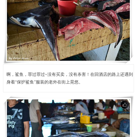
啊，鲨鱼，罪过罪过~没有买卖，没有杀害！在回酒店的路上还遇到
身着“保护鲨鱼”服装的老外在街上晃悠。