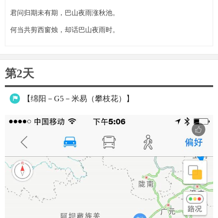
君问归期未有期，巴山夜雨涨秋池。
何当共剪西窗烛，却话巴山夜雨时。
第2天
【绵阳－G5－米易（攀枝花）】
