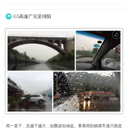
G5高速广元至绵阳

雨一直下，且越下越大，似瓢泼似倾盆。看着雨刮疯摆车速只能是