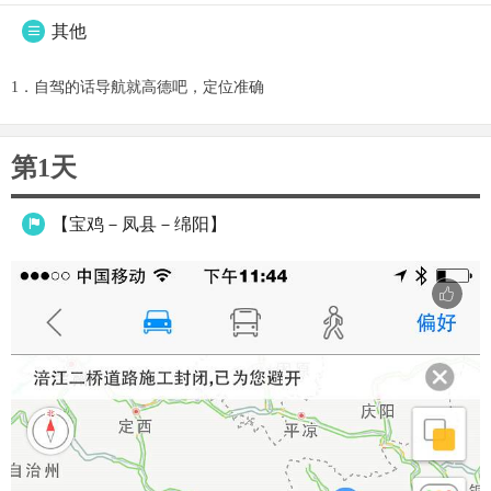
其他

1．自驾的话导航就高德吧，定位准确
第1天
【宝鸡－凤县－绵阳】
