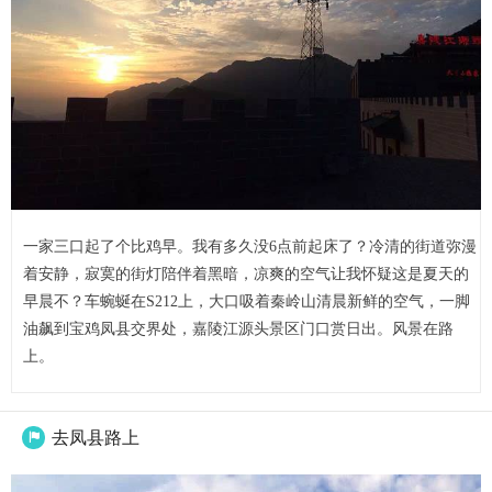
一家三口起了个比鸡早。我有多久没6点前起床了？冷清的街道弥漫
着安静，寂寞的街灯陪伴着黑暗，凉爽的空气让我怀疑这是夏天的
早晨不？车蜿蜒在S212上，大口吸着秦岭山清晨新鲜的空气，一脚
油飙到宝鸡凤县交界处，嘉陵江源头景区门口赏日出。风景在路
上。
去凤县路上
