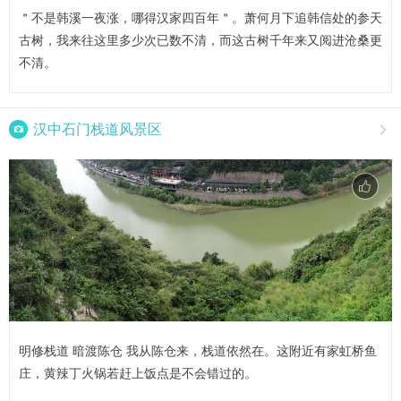
＂不是韩溪一夜涨，哪得汉家四百年＂。萧何月下追韩信处的参天
古树，我来往这里多少次已数不清，而这古树千年来又阅进沧桑更
不清。

汉中石门栈道风景区

明修栈道 暗渡陈仓 我从陈仓来，栈道依然在。这附近有家虹桥鱼
庄，黄辣丁火锅若赶上饭点是不会错过的。