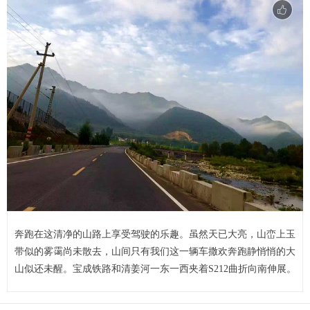
奔跑在这清净的山路上享受驾驶的乐趣。虽然天已大亮，山峦上玉
带似的雾霭尚未散去，山间只有我们这一辆车撒欢奔跑静悄悄的大
山似还未醒。宝成铁路和清姜河一东一西夹着S212曲折向南伸展。