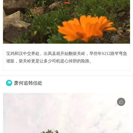
宝鸡和汉中交界处。出凤县就开始翻柴关岭，早些年S212路窄弯急
坡陡，柴关岭更是让多少司机提心掉胆的险路。
萧何追韩信处
