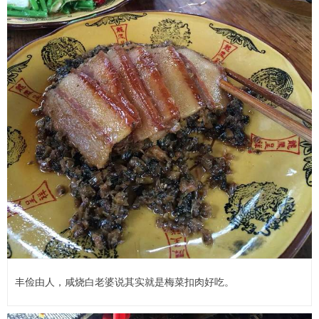
丰俭由人，咸烧白老婆说其实就是梅菜扣肉好吃。