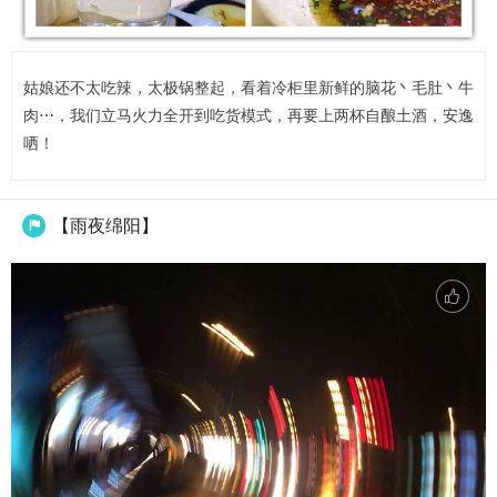
姑娘还不太吃辣，太极锅整起，看着冷柜里新鲜的脑花丶毛肚丶牛
肉⋯，我们立马火力全开到吃货模式，再要上两杯自酿土酒，安逸
哂！
【雨夜绵阳】
