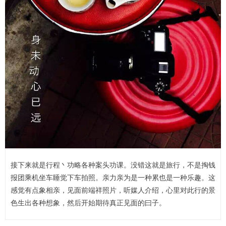
接下来就是行程丶功略各种案头功课。没错这就是旅行，不是掏钱
报团乘机坐车睡觉下车拍照。亲力亲为是一种累也是一种乐趣。这
感觉有点象相亲，见面前端祥照片，听媒人介绍，心里对此行的景
色生出各种想象，然后开始期待真正见面的曰子。