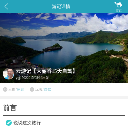


游记详情
首页
云游记【大丽香15天自驾】
ytjj1502
2015/08/16出发

人物
/
家庭
玩法
/
自驾

前言
说说这次旅行
