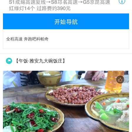
全程高速 奔跑吧科帕奇
【午饭·雅安九大碗饭庄】
