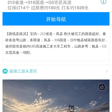
【路线及路况】宝鸡－212省道－凤县 刚大修完工的路面超好。秦
岭多急弯山路，多限速；凤县－316国道－汉中勉县铺装路面良好，
途经留坝县镜内G85高速施工多大车工程车，山路多弯；勉县－G5
京昆高速－绵阳。

嘉陵江源头景区
