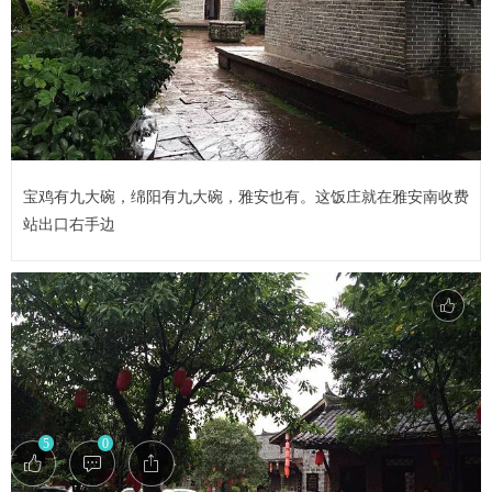
宝鸡有九大碗，绵阳有九大碗，雅安也有。这饭庄就在雅安南收费
站出口右手边
5
0