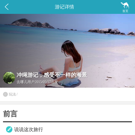


游记详情
首页
冲绳游记，感受不一样的海景
去哪儿用户
2015/05/17出发
玩法
/

前言
说说这次旅行
