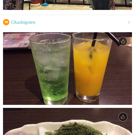

Okashigoten
