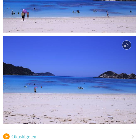

Okashigoten
