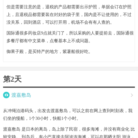
但是需要注意的是，退税的产品都需要出示护照，单据会订在护照
上，且退税品都需要装在封好的袋子里，国内是不让使用的，不过
没关系，回到酒店，可以打开用，机场不会有有人查的。
国际通很多药妆店9点就关门了，所以采购的人要提前去，国际通很
多餐厅都有中文菜单，点餐基本上不成问题。
御果子殿，是买特产的地方，紫薯船很好吃。
第2天

渡嘉敷岛

从冲绳泊港码头，出发去渡嘉敷岛，可以之前在网上查到时刻表，我
们坐的慢船，1个30小时，快船1个小时。
渡嘉敷岛 是日本的离岛，岛上除了民宿，很多海滩，并没有商业化 比
较安静。 到岛后，有小巴直接去阿波连海滩，可以在那晒太阳 游泳，