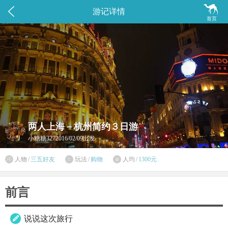


游记详情
首页
两人上海－杭州简约３日游
小糖糖327
2016/02/09出发

人物
/
三五好友
玩法
/
购物
人均
/
1300元


前言
说说这次旅行
