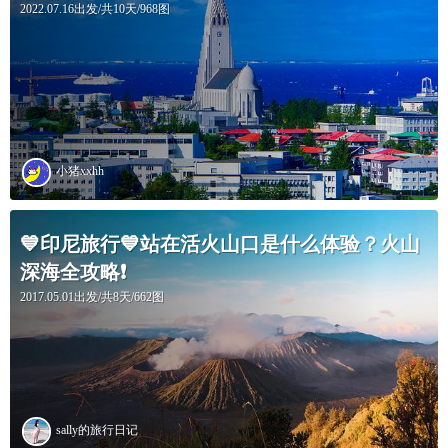
2022.07.16出发/共10天/968图
小猪xxhh
💙印尼旅行💙站在活火山口是什么体验？火山
深海全攻略❗
2017.05.01出发/共8天/662图
sally的旅行日记