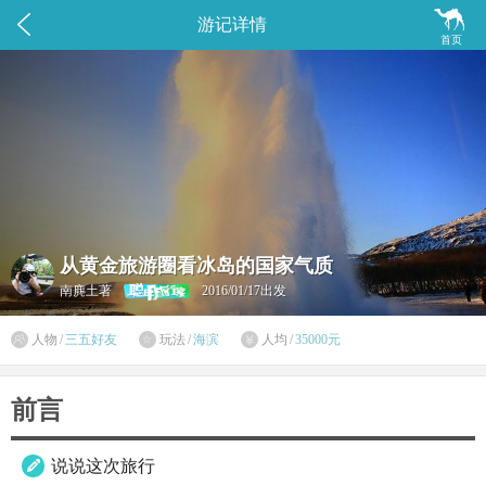


游记详情
首页
从黄金旅游圈看冰岛的国家气质
南麂土著
2016/01/17出发

人物
/
三五好友
玩法
/
海滨
人均
/
35000元


前言
说说这次旅行
