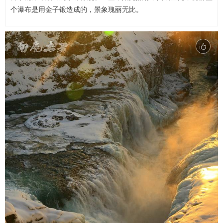
个瀑布是用金子锻造成的，景象瑰丽无比。