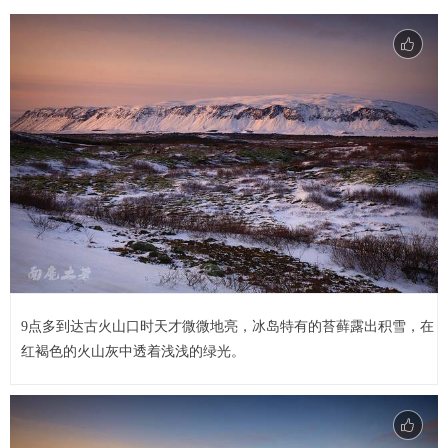
9点多到达古火山口时天才微微地亮，冰岛特有的苔藓露出积雪，在
红褐色的火山灰中透着浅浅的绿光。