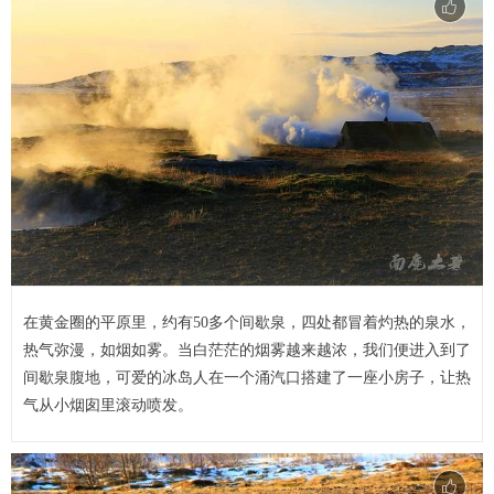
在黄金圈的平原里，约有50多个间歇泉，四处都冒着灼热的泉水，
热气弥漫，如烟如雾。当白茫茫的烟雾越来越浓，我们便进入到了
间歇泉腹地，可爱的冰岛人在一个涌汽口搭建了一座小房子，让热
气从小烟囱里滚动喷发。