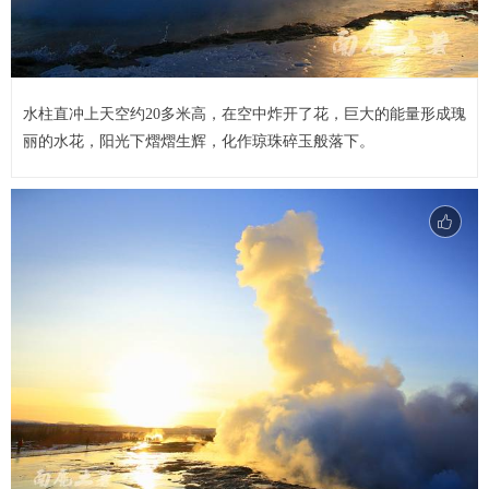
水柱直冲上天空约20多米高，在空中炸开了花，巨大的能量形成瑰
丽的水花，阳光下熠熠生辉，化作琼珠碎玉般落下。