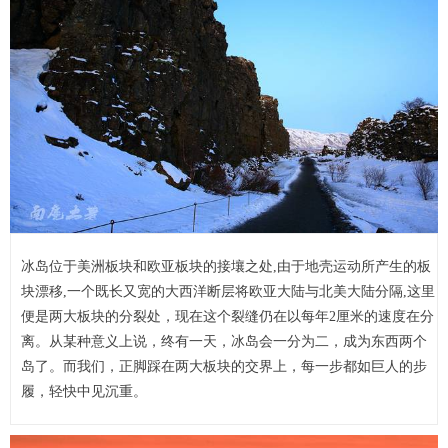
冰岛位于美洲板块和欧亚板块的接壤之处,由于地壳运动所产生的板
块漂移,一个既长又宽的大西洋断层将欧亚大陆与北美大陆分隔,这里
便是两大板块的分裂处，现在这个裂缝仍在以每年2厘米的速度在分
离。从某种意义上说，终有一天，冰岛会一分为二，成为东西两个
岛了。而我们，正脚踩在两大板块的交界上，每一步都如巨人的步
履，轻快中见沉重。