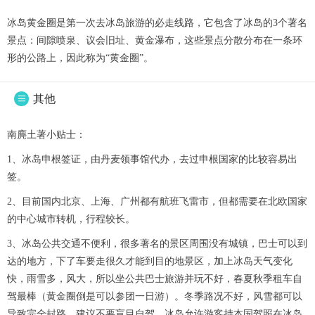
冰岛黄金圈是第一次去冰岛旅游的必走线路，它包含了冰岛的3个著名
景点：间隙喷泉、议会旧址、黄金瀑布，这些景点分散分布在一条环
形的公路上，因此称为“黄金圈”。
其他

南麂土著小贴士：
1、冰岛申根签证，由丹麦领事馆代办，去过申根国家的比较容易出
签。
2、目前国内北京、上海、广州都有航班飞雷市，但都需要在北欧国家
的中心城市转机，行程较长。
3、冰岛公共交通不便利，很多著名的景区周围没有城镇，巴士可以到
达的地方，下了车要走很久才能到目的地景区，加上冰岛天气变化
快，雨雪多，风大，所以坐公共巴士旅游并玩不好，春夏秋季租车自
驾最棒（黄金圈倒是可以参团一日游）。冬季路况不好，风雪都可以
导致完全封路，建议不要盲目自驾。冰岛允许游客持本国驾照在冰岛