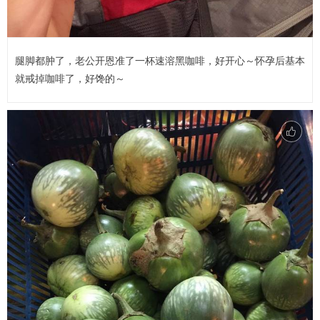
腿脚都肿了，老公开恩准了一杯速溶黑咖啡，好开心～怀孕后基本
就戒掉咖啡了，好馋的～