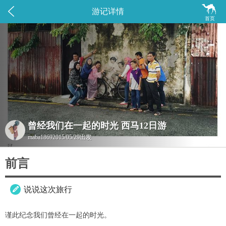


游记详情
首页
曾经我们在一起的时光 西马12日游
maba1869
2015/05/29出发
前言
说说这次旅行

谨此纪念我们曾经在一起的时光。