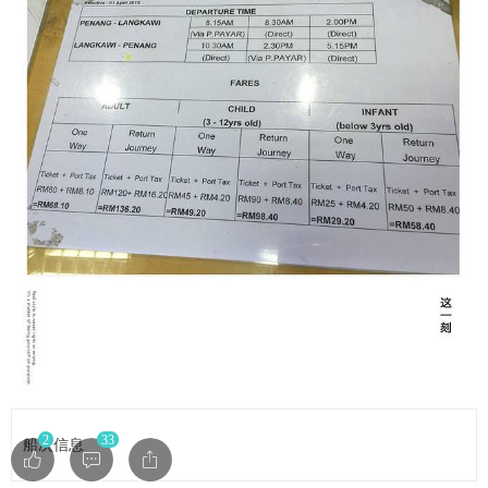
2
33
船次信息