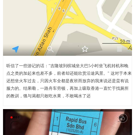
听信了一些游记的话："吉隆坡到槟城坐大巴5小时坐飞机转机和晚
点之类的加起来也差不多，前者却还能欣赏沿途风景。" 这对于本来
还想坐火车过去，只因火车全都是夜班而放弃的我来说还是蛮有说
服力的。结果嘞，一路舟车劳顿，再加上吸取香港一直忙于找厕所
的教训，饿与渴都只敢吃水果，不敢喝水了还