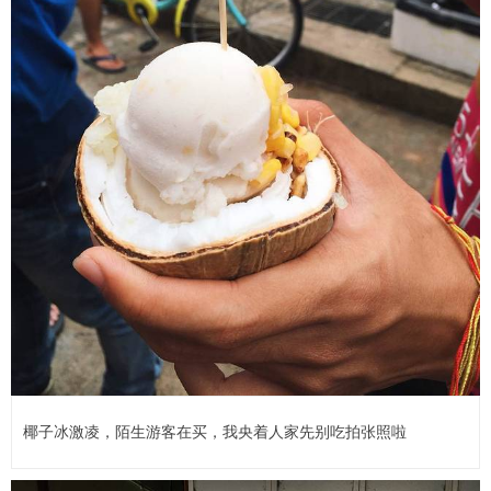
椰子冰激凌，陌生游客在买，我央着人家先别吃拍张照啦