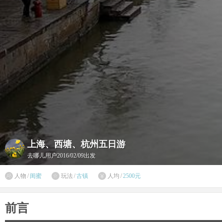
上海、西塘、杭州五日游
去哪儿用户
2016/02/09出发

人物
/
闺蜜
玩法
/
古镇
人均
/
2500元


前言