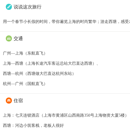
说说这次旅行

用一个春节小长假的时间，带你遍览上海的时尚繁华；游走西塘，感受
交通

广州—上海（东航直飞）
上海—西塘（上海长途汽车客运总站大巴直达西塘）、
西塘—杭州（西塘做大巴直达杭州东站）
杭州—广州（国航直飞）
住宿

上海：七天连锁酒店（上海市黄浦区山西南路350号上海物资大厦5楼
西塘：河边小筑客栈，老板人很好