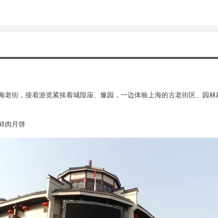
海老街，接着游览紧挨着城隍庙、豫园，一边体验上海的古老街区、园林
鲜肉月饼