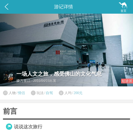


游记详情
首页
一场人文之旅，感受佛山的文化气息
摄万里江...
2016/04/03出发
短途派

人物
/
情侣
玩法
/
自驾
人均
/
200元


前言
说说这次旅行
