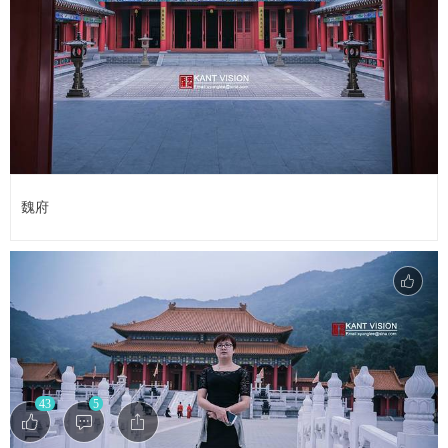
魏府
43
5