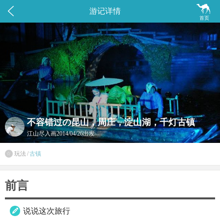


游记详情
首页
不容错过の昆山，周庄，淀山湖，千灯古镇
江山尽入画
2014/04/26出发
玩法
/
古镇

前言
说说这次旅行
