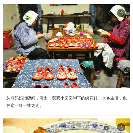
从老妈妈指缝间，滑出一双双小囡囡脚下的绣花鞋。水乡生活，也
在这一针一线之间。