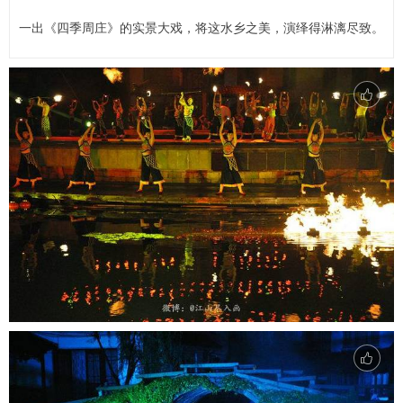
一出《四季周庄》的实景大戏，将这水乡之美，演绎得淋漓尽致。