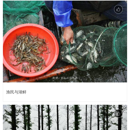
渔民与湖鲜