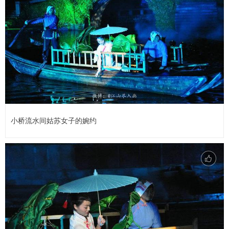
小桥流水间姑苏女子的婉约