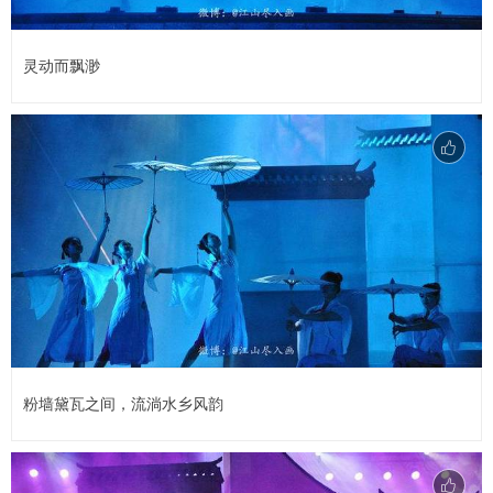
灵动而飘渺
粉墙黛瓦之间，流淌水乡风韵