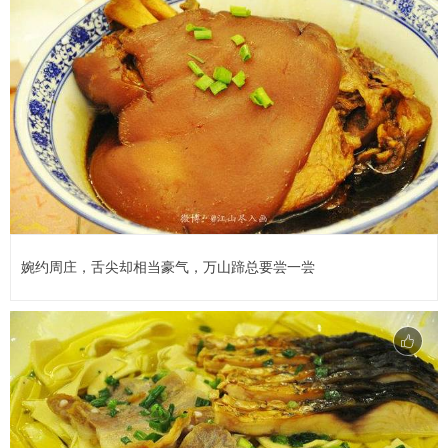
婉约周庄，舌尖却相当豪气，万山蹄总要尝一尝