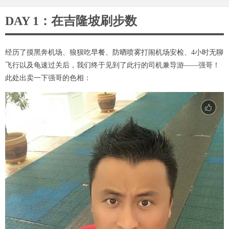
DAY 1：在吉隆坡刷步数
经历了摸黑奔机场、狼狈吃早餐、防晒喷雾打闹机场安检、4小时无聊
飞行以及龟速过关后，我们终于见到了此行的司机兼导游——强哥！
此处出卖一下强哥的色相：