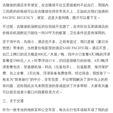
吉隆坡的酒店非常便宜，在吉隆坡不住五星级都对不起自己，用国内
三四星的价格就可以在吉隆坡住得非常高大上，正如此次我们选择的
PACIFIC REGENCY，便宜，还是大套间哦，图片可以看下文～
不过呢，吉隆坡机场附近的住宿就不实惠了，在市区住五星级酒店的
价格在机场附近只能住一间10平方的蚁屋，卫生条件还是有保障的。
至于浪中岛，岛很小，酒店也不多。之前有提过，我们是被《夏日乐
悠悠》带来的，当然要住电影里的酒店SARI PACIFIC啦～酒店不贵，
自己上网订的话大概是900元／木屋／晚，找中介订套餐4天3晚的浮潜
套餐是1980元／人＋旺季浮动15％，仍旧是很吸引的价格。4天3晚浮
潜套餐包含：登嘉楼机场－码头（往返包车）、往返船票、海洋保护
费、岛上全餐、2天出海、浮潜装备免费使用。经过筛选，我投靠了一
枚名为“简单旅行”的中介，非常负责，不仅帮我解决了浪中岛上的所
有问题，还给我此次马来西亚游的形成提供了许多帮助，大家有兴趣
可以留言或者小窗口问我要联系方式～
三、关于交通
作为一枚专业的地铁盲和公交车盲，每次出行包车或租车成了我的必