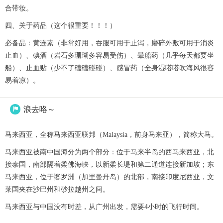
合带妆。
四、关于药品（这个很重要！！！）
必备品：黄连素（非常好用，吞服可用于止泻，磨碎外敷可用于消炎
止血）、碘酒（岩石多珊瑚多容易受伤）、晕船药（几乎每天都要坐
船）、止血贴（少不了磕磕碰碰）、感冒药（全身湿嗒嗒吹海风很容
易着凉）。
浪去咯～

马来西亚，全称马来西亚联邦（Malaysia，前身马来亚），简称大马。
马来西亚被南中国海分为两个部分：位于马来半岛的西马来西亚，北
接泰国，南部隔着柔佛海峡，以新柔长堤和第二通道连接新加坡；东
马来西亚，位于婆罗洲（加里曼丹岛）的北部，南接印度尼西亚，文
莱国夹在沙巴州和砂拉越州之间。
马来西亚与中国没有时差，从广州出发，需要4小时的飞行时间。