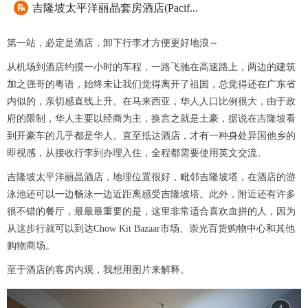
吉隆坡太平洋丽晶套房酒店(Pacif...

第一站，必定是酒店，卸下行李才方便更好地浪～
从机场到酒店约摸一小时的车程，一路飞驰在高速路上，两边的建筑
加之强哥的粤语，始终未让我们觉得离开了祖国，总觉得还在广东省
内似的，亲切感直线上升。在马来西亚，华人人口比例很大，由于政
府的限制，华人主要以经商为主，换言之就是土豪，据说在吉隆坡看
到开豪车的几乎都是华人。直至抵达酒店，才有一种身处异国他乡的
即视感，从接收行李到办理入住，全程都需要使用英文交流。
吉隆坡太平洋丽晶酒店，地理位置很好，毗邻吉隆坡塔，在酒店的游
泳池还可以一边畅泳一边近距离感受吉隆坡塔。此外，附近还有许多
很不错的餐厅，最最最重要的是，这里非常适合喜欢血拼的人，因为
从这步行就可以到达Chow Kit Bazaar市场、崇光百货购物中心和其他
购物商场。
至于酒店的客房内观，我想用图片来解释。