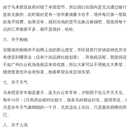
由于马来西亚政府封锁了本国货币，所以我们在国内是无法通过银行
提前兑换的，此时最好是有一张华夏储蓄卡在手，境外每日第一笔取
款免手续费。如果没有，就到当地的货币兑换点换钱吧，我觉得每个
点的汇率都差不多，都不是很好，哈哈。
六、关于购物
吉隆坡的购物并不如网上说的那么便宜，市区就算打折搞促销也并没
有便宜到哪里去（仅有个别品牌比较划算），而免税店呢，我觉得还
不如广州白云机场免税店来得优惠，所以大家可以不用抱太大希望，
随便逛逛也许会有惊喜，抱着希望去肯定得失望。
七、关于天气
马来西亚常年都是夏天，蓝天白云常常有，夕阳西下也几乎天天见。
每年10月－2月风浪会相对比较大，很多岛屿都会封岛，据强哥说，3
月是全年天气最晴朗的一个月，尤其适合上岛玩，只是最容易晒伤而
已。
八、关于入境