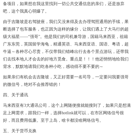
备项目，如果想在我这里找到一切公共交通信息的亲们，还是放弃
吧，这个我真心弱爆了。
由于吉隆坡是右驾驶座，我们又没来得及去办理驾照通用的手续，果
断选择了包车服务，也正因为这样的缘分，让我们遇上了大马行的超
级大福星——“强哥”。他是我们的司机兼导游，国籍马来西亚，祖籍
广东东莞，英国留学海龟，精通英语、马来西亚语、国语、粤语，超
牛逼～各种尽心尽责，不仅带我们错峰出行去各个景点游玩，还带我
们去找本地人才会去的好地方觅食。重点是！！！他还悄悄地给我们
背水，默默地请我们吃各种小吃，感动得不要不要的～
如果亲们有机会去吉隆坡，又正好需要一名司导，一定要问我要强哥
的微信号，绝对不会推荐错的！
四、关于通讯
马来西亚有3大通讯公司，这个上网随便搜就能搜到了，如果只是想满
足上网需求，跟我们一样，选择hotlink就可以，在市区网络信号很
好，而且费用低廉。至于上岛，啥卡都没啥网络信号。
五、关于货币兑换