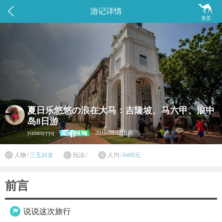


游记详情
首页
夏日乐悠悠の浪在大马：吉隆坡、马六甲、浪中
岛8日游
yummyyyq
2016/08/13出发

人物
/
三五好友
玩法
/
人均
/
6400元


前言
说说这次旅行
