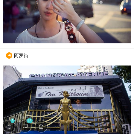
阿罗街

5
13