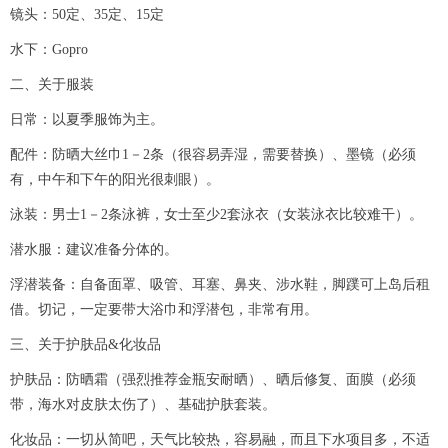
镜头：50定、35定、15定
水下：Gopro
二、关于服装
日常：以夏季服饰为主。
配件：防晒大丝巾1－2条（很容易弄湿，需要替换）、墨镜（必须
有，中午和下午的阳光很刺眼）。
泳装：男士1－2条泳裤，女士至少2套泳衣（女装泳衣比较难干）。
潜水服：建议准备分体的。
浮潜装备：自备面罩、吸管、耳塞、鼻夹、涉水鞋，脚蹼可上岛后租
借。切记，一定要带大浴巾和浮潜包，非常有用。
三、关于护肤品&化妆品
护肤品：防晒霜（强烈推荐金瓶安耐晒）、晒后修复、面膜（必须
带，海水对皮肤太伤了）、基础护肤套装。
化妆品：一切从简吧，天气比较热，容易融，而且下水项目多，不适