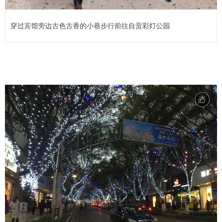
穿过宾馆旁边古色古香的小巷步行前往自贡彩灯公园