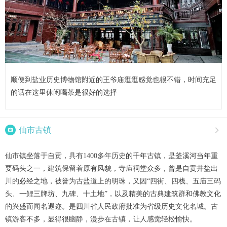
顺便到盐业历史博物馆附近的王爷庙逛逛感觉也很不错，时间充足
的话在这里休闲喝茶是很好的选择

仙市古镇

仙市镇坐落于自贡，具有1400多年历史的千年古镇，是釜溪河当年重
要码头之一，建筑保留着原有风貌，寺庙祠堂众多，曾是自贡井盐出
川的必经之地，被誉为古盐道上的明珠，又因“四街、四栈、五庙三码
头、一鲤三牌坊、九碑、十土地”，以及精美的古典建筑群和佛教文化
的兴盛而闻名遐迩。是四川省人民政府批准为省级历史文化名城。古
镇游客不多，显得很幽静，漫步在古镇，让人感觉轻松愉快。