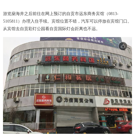
游览燊海井之后前往在网上预订的自贡市远东商务宾馆（0813-
5105811）办理入住手续。宾馆位置不错，汽车可以停放在宾馆门口。
从宾馆去自贡彩灯公园看自贡国际灯会距离也不远。