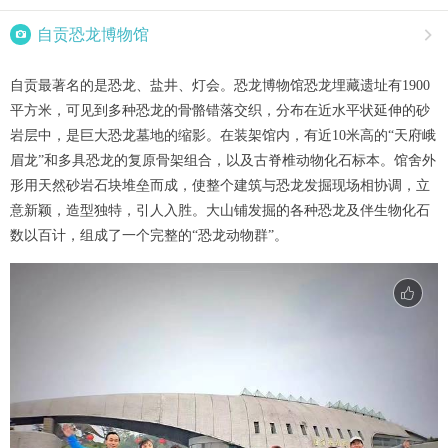

自贡恐龙博物馆

自贡最著名的是恐龙、盐井、灯会。恐龙博物馆恐龙埋藏遗址有1900
平方米，可见到多种恐龙的骨骼错落交织，分布在近水平状延伸的砂
岩层中，是巨大恐龙墓地的缩影。在装架馆内，有近10米高的“天府峨
眉龙”和多具恐龙的复原骨架组合，以及古脊椎动物化石标本。馆舍外
形用天然砂岩石块堆垒而成，使整个建筑与恐龙发掘现场相协调，立
意新颖，造型独特，引人入胜。大山铺发掘的各种恐龙及伴生物化石
数以百计，组成了一个完整的“恐龙动物群”。