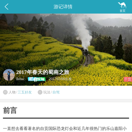


游记详情
首页
2017年春天的蜀南之旅
llsboc
2017/03/06出发
干货

人物
/
三五好友
玩法
/
自驾

前言
一直想去看看著名的自贡国际恐龙灯会和近几年很热门的乐山嘉阳小