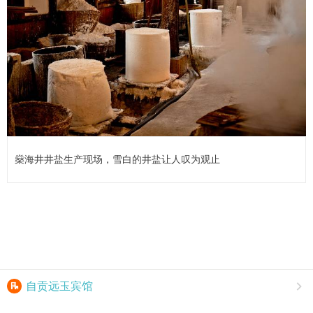
燊海井井盐生产现场，雪白的井盐让人叹为观止

自贡远玉宾馆
