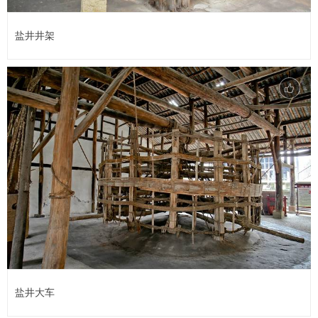
盐井井架
盐井大车