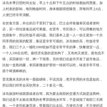
冰岛冬季日照时间太短，早上十点和下午五点的时候都如同黑夜。加
上时差的影响，每到晚饭时间，身体都困得想睡觉，而每到早上6点，
人便已经非常清醒。
在饮食方面，外出的日子里到了饭点，巴士会停靠服务区或者便利
店，买一些垃圾食品就可果腹。在雷市，市区很小，可以用餐的地方
也很集中，所以吃饭不成问题。我们基本上是一人一份主菜加一个共
同享用的前菜的配置，量还是非常可观的。冰岛物价高，吃饭非常
贵，我们三个人一顿吃1000软妹币是非常平常的事，快餐便宜一点，
一个人100左右吧。最经济实惠的是热狗了，又有肉又便宜。面包也不
错，买回家切一切，烤一下很香。另外我们在超市开发了超市食品，
比如一盒熟鸡腿，拿回家微波炉里转一转就可以吃，味道非常不错，
搭个啤酒棒棒的。
雷克雅未克的水有一股硫磺味，不说洗澡，煮开饮用的水也是如此，
所以我们经常会买饮用水，二十多元一瓶。
冰岛旅游时候跟团或者自驾，因为要去南部的交通方式就是这两种。
我们还是不太敢在漆黑的冬季异国他乡开车，于是就报了南部三天两
夜。一个老司机兼导游，带着我们出去玩。方便也方便，不方便的话