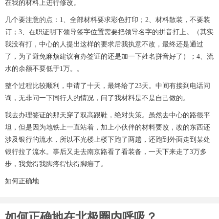
在我的材料上进行修改。
几个要注意的点：1、全部材料要求彩色打印；2、材料散装，不要装
订；3、在职证明下领导签字位置需要把领导名字的拼音打上。（其实
我没有打，中心的人提出这样的要求后我执意不改，最终还是通过
了，为了避免麻烦建议有办签证的还是加一下姓名拼音好了）；4、流
水的余额不要低于1万。。
整个过程比较顺利，申请了十天，最终给了23天。中间有接到电话问
询，无非问一下同行人的情况，问了我材料是不是自己做的。
我去办理签证的那天穿了双高跟鞋，绝对失策。虽然去中心的路很平
坦，但是因为地铁上一直站着，加上小伙伴的材料要改，改的东西还
涉及银行的流水，所以不光楼上楼下跑了两趟，还跑到外面走到某处
银行拉了流水。事后又走去南京路看了看装备，一天下来走了3万多
步，我觉得我脚疼得快得脚癌了。
如何正确地
如何正确地在北极圈内呼吸？