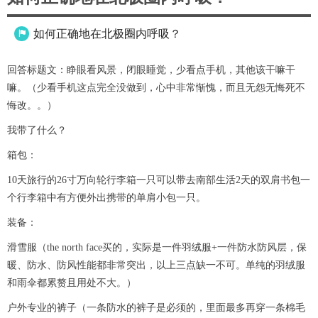
如何正确地在北极圈内呼吸？

回答标题文：睁眼看风景，闭眼睡觉，少看点手机，其他该干嘛干
嘛。（少看手机这点完全没做到，心中非常惭愧，而且无怨无悔死不
悔改。。）
我带了什么？
箱包：
10天旅行的26寸万向轮行李箱一只可以带去南部生活2天的双肩书包一
个行李箱中有方便外出携带的单肩小包一只。
装备：
滑雪服（the north face买的，实际是一件羽绒服+一件防水防风层，保
暖、防水、防风性能都非常突出，以上三点缺一不可。单纯的羽绒服
和雨伞都累赘且用处不大。）
户外专业的裤子（一条防水的裤子是必须的，里面最多再穿一条棉毛