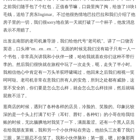
之前我们随手包了个红包，正值春节嘛，口袋里掏了掏，给放了10块1
毛钱，送给了房东Ingimar。不过他很热情地巴拉巴拉和我们介绍了他
房子里的一切，我们很sorry地在第一天就打破了一个杯子，他发消息
表示不用赔了。
出发去南部的老司机兼导游，我们给他代号“老司机”。讲了一口饶舌
英语，口头禅“en...en...en...”。见面的时候见我们没有箱子只有一人一
个书包，非常高兴讲我和小伙伴一搂，哈哈我就喜欢你们这种不带行
李的。然后我们很快就在旅程中玩了一次走失，呃，走失了半小时。
我相信他心中肯定有一万头羊驼呼啸喝过，他回来之后我们相视一笑
呵呵哒。老司机非常在意我们所有人的安危，所到之处都有威胁，这
里不安全的，你们要是怎么怎么样，就会怎么怎么样挂掉，然后就嗝
屁救不活了。
逛商店的时候，遇到了各种各样的店员，冷脸的、笑脸的。印象比较
深的是一个头上打满了钉子（耳钉、唇钉，各种钉）的小哥在给我结
账的时候，无比腼腆地对我笑了一下，满面羞涩。还有一个黑人店员
在给我朋友算账，我和另一个小伙伴站在旁边，他抬头三次看了我们
三眼，第三眼忍不住笑了。我和小伙伴脑补：第一眼，嗯，好像那两