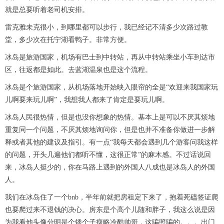
就是总要听着老司机安排。
雷克雅未克很小，到哪里都可以步行，我已经记不清多少次路过教
堂，多少次在托宁湖看鸭子。非常方便。
冰岛是旅游国家，机场有巴士到中转站，再从中转站乘坐小车到达市
区，往返都是如此。去蓝湖温泉也是这个流程。
冰岛是个旅游国家，从机场落地开始映入眼帘的全是“欢迎来我国家玩
儿啊要来玩儿啊”，我想我人都来了肯定是要玩儿啊。
冰岛人民很热情，但是也没你想象的热情。基本上是可以不厌其烦地
重复同一个问题，不厌其烦地询问你，但是也并不准备你做进一步解
释或者其他的建议及指引。有一点“我每天都会遇到几个游客问我这样
的问题，开头几遍他们都听不懂，这很正常”的麻木感。不过话说回
来，冰岛人挺少的，你在马路上遇到的外国人八成也是冰岛人的外国
人。
我们在冰岛住了一个bnb，半年前就把房租定下来了，抱着死磕签证爬
也要爬过来不退钱的决心。房东是个高个儿随和胖子，我这么说是因
为我看他头像分明是个矮个子瘦略冷酷帅哥，这骗照骗的。。。出门