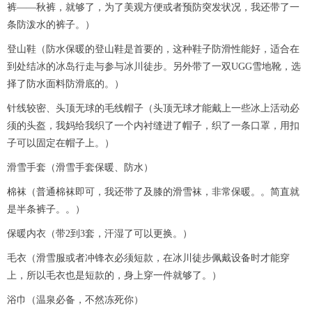
裤——秋裤，就够了，为了美观方便或者预防突发状况，我还带了一
条防泼水的裤子。）
登山鞋（防水保暖的登山鞋是首要的，这种鞋子防滑性能好，适合在
到处结冰的冰岛行走与参与冰川徒步。另外带了一双UGG雪地靴，选
择了防水面料防滑底的。）
针线较密、头顶无球的毛线帽子（头顶无球才能戴上一些冰上活动必
须的头盔，我妈给我织了一个内衬缝进了帽子，织了一条口罩，用扣
子可以固定在帽子上。）
滑雪手套（滑雪手套保暖、防水）
棉袜（普通棉袜即可，我还带了及膝的滑雪袜，非常保暖。。简直就
是半条裤子。。）
保暖内衣（带2到3套，汗湿了可以更换。）
毛衣（滑雪服或者冲锋衣必须短款，在冰川徒步佩戴设备时才能穿
上，所以毛衣也是短款的，身上穿一件就够了。）
浴巾（温泉必备，不然冻死你）