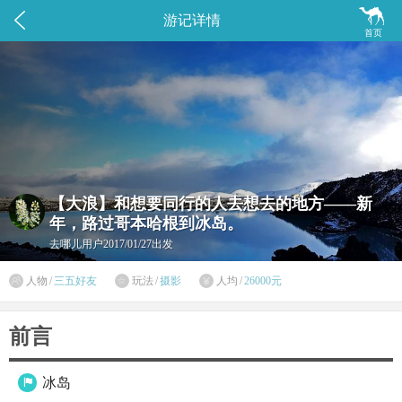


游记详情
首页
【大浪】和想要同行的人去想去的地方——新
年，路过哥本哈根到冰岛。
去哪儿用户
2017/01/27出发

人物
/
三五好友
玩法
/
摄影
人均
/
26000元


前言
冰岛
