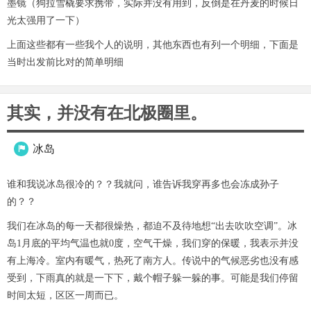
墨镜（狗拉雪橇要求携带，实际并没有用到，反倒是在丹麦的时候日
光太强用了一下）
上面这些都有一些我个人的说明，其他东西也有列一个明细，下面是
当时出发前比对的简单明细
其实，并没有在北极圈里。
冰岛

谁和我说冰岛很冷的？？我就问，谁告诉我穿再多也会冻成孙子
的？？
我们在冰岛的每一天都很燥热，都迫不及待地想“出去吹吹空调”。冰
岛1月底的平均气温也就0度，空气干燥，我们穿的保暖，我表示并没
有上海冷。室内有暖气，热死了南方人。传说中的气候恶劣也没有感
受到，下雨真的就是一下下，戴个帽子躲一躲的事。可能是我们停留
时间太短，区区一周而已。