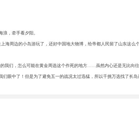
海浪，牵手看夕阳。
去上海周边的小岛游玩了，还好中国地大物博，给帝都人民留了山东这么
n）海的我们，怎么可能在黄金周选这个作死的地方……虽然内心还是无比向往
我们眼中了！但是为了避免五一的战况太过迅猛，所以千挑万选找了长岛