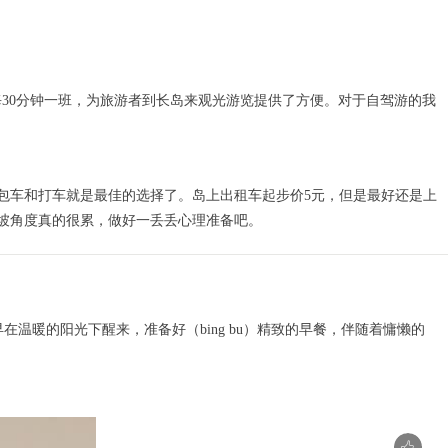
船每30分钟一班，为旅游者到长岛来观光游览提供了方便。对于自驾游的我
包车和打车就是最佳的选择了。岛上出租车起步价5元，但是最好还是上
坡角度真的很累，做好一丢丢心理准备吧。
温暖的阳光下醒来，准备好（bing bu）精致的早餐，伴随着慵懒的