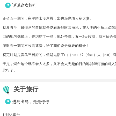
说说这次旅行

正值五一期间，家里蹲太没意思，出去浪也怕人多太贵。
初夏将至，最惬意的事情就是吃着海鲜吹吹海风，在人少的小岛上踏踏
目的地的选择上，也纠结了一些，地处帝都，五一3天假期，就不适合
感谢五一期间不收高速费，给了我们说走就走的机会！
初定计划是青岛三日游的，但是见惯了山（ren）和（shan）大（re
于是，烟台这个既不会人太多，又不会太无趣的目的地就华丽丽的跳入
此行了。
关于旅行
进岛出岛，走走停停

1.到达烟台