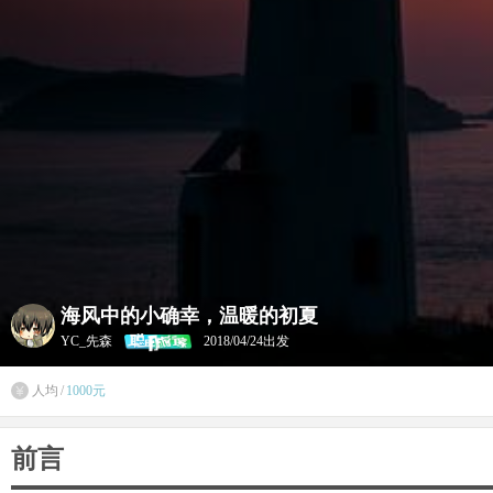
海风中的小确幸，温暖的初夏
YC_先森
2018/04/24出发
人均
/
1000元

前言