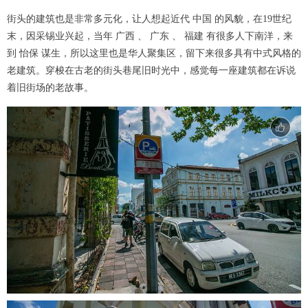
街头的建筑也是非常多元化，让人想起近代 中国 的风貌，在19世纪
末，因采锡业兴起，当年 广西 、 广东 、 福建 有很多人下南洋，来
到 怡保 谋生，所以这里也是华人聚集区，留下来很多具有中式风格的
老建筑。穿梭在古老的街头巷尾旧时光中，感觉每一座建筑都在诉说
着旧街场的老故事。