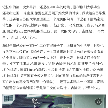
记忆中的第一次大马行，还是在2009年的时候，那时刚刚大学毕业，
还没出过国， 东南亚 旅游也正是刚开始火爆的时候，我就趁自己毕业
季，想要给自己的大学生涯画上一个完美的句号，于是有了那场毫无
计划的一个人的毕业旅行- 泰国 、 新加坡 、 马来西亚 ，所以 马来西
亚 便是我行走世界初期的第三国。第一次的大马行， 吉隆坡 、 马六
甲 、 新山 ，4天1个人。
2013年我已经在一家外企工作有些日子了，上班族的生活里，时刻也
没丢下自己仅存的那些爱好，再忙都要挤出时间让自己走出去多看看
这个世界，哪怕又是自己一个人上路，也要出发，趁机票打折促销
季，抢下了那张从 杭州 出发，途径 吉隆坡 转机到底 斯里兰卡 科伦
坡 的机票，同事Linda心动后，也临时决定加入了我的行程，经 吉隆
坡 转机前往第三国有免签入境120小时的政策（具体的信息还需要大
家在出发前再次官网签证中心确认），还可以多玩儿一个国家，爱玩
的蟹哥怎么会错过呢？于是第二次的大马行， 吉隆坡 ，2天2个人。