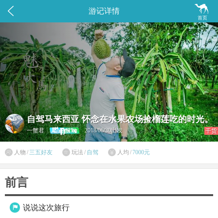


游记详情
首页
自驾马来西亚 怀念在水果农场捡榴莲吃的时光。
一蟹君
2018/06/30出发
干货

人物
/
三五好友
玩法
/
自驾
人均
/
7000元


前言
说说这次旅行
