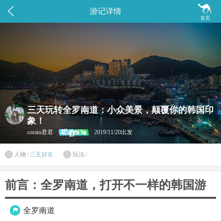


游记详情
首页
三天玩转全罗南道：小众美景，颠覆你的韩国印
象！
corain君君
2019/11/20出发

人物
/
三五好友
玩法
/

前言：全罗南道，打开不一样的韩国游
全罗南道
