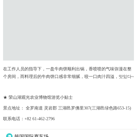
在工作人员的指导下，一盘牛肉饼顺利出锅，香喷喷的气味弥漫在整
个房间，而料理后的牛肉饼口感非常细腻，咬一口肉汁四溢，맛있다~
★ 荣山湖观光农业博物馆游览小贴士
景点地址： 全罗南道 灵岩郡 三湖邑罗佛里307(三湖邑绿色路653-15)
联系电话：+82 61-462-2796
韩国国际赛车场
