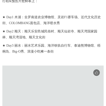
行程&预告片抢鲜奉上：
★ Day1 木浦：全罗南道农业博物馆、灵岩F1赛车场、近代文化历史
街、COLOMBANG面包店、海洋喷水秀
★ Day2 顺天：顺天乐安邑城民俗村、顺天仙岩寺、顺天湾国家园
林、顺天湾湿地、顺天文化街
★ Day3 丽水：丽水艺术乐园、海洋铁轨自行车、泰迪熊博物馆、梧
桐岛、Big-O秀、浪漫小吃摊一条街