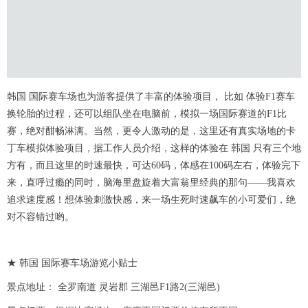
韩国 国际赛车场也为游客提供了丰富的体验项目， 比如 体验F1赛车
换轮胎的过程，还可以组队坐在电脑前，模拟一场国际赛道的F1比
赛，绝对酣畅淋漓。当然，更令人激动的是，这里还有真实场地的卡
丁车模拟体验项目，据工作人员介绍，这样的体验在 韩国 只有三个地
方有，而且这里的时速最快，可达60码，体感在100码左右，体验完下
来，直呼过瘾的同时，脑海里盘旋着大富翁里经典的那句——我喜欢
追求速度感！想体验刺激快感，来一场生死时速飙车的小可爱们，绝
对不容错过哟。
★ 韩国 国际赛车场游览小贴士
景点地址： 全罗南道 灵岩郡 三湖邑F1路2(三湖邑)