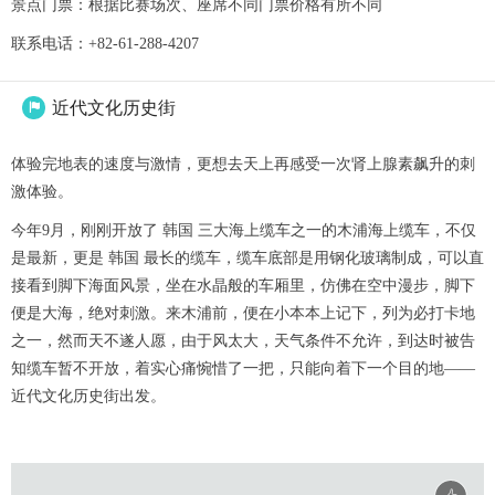
景点门票：根据比赛场次、座席不同门票价格有所不同
联系电话：+82-61-288-4207
近代文化历史街

体验完地表的速度与激情，更想去天上再感受一次肾上腺素飙升的刺
激体验。
今年9月，刚刚开放了 韩国 三大海上缆车之一的木浦海上缆车，不仅
是最新，更是 韩国 最长的缆车，缆车底部是用钢化玻璃制成，可以直
接看到脚下海面风景，坐在水晶般的车厢里，仿佛在空中漫步，脚下
便是大海，绝对刺激。来木浦前，便在小本本上记下，列为必打卡地
之一，然而天不遂人愿，由于风太大，天气条件不允许，到达时被告
知缆车暂不开放，着实心痛惋惜了一把，只能向着下一个目的地——
近代文化历史街出发。