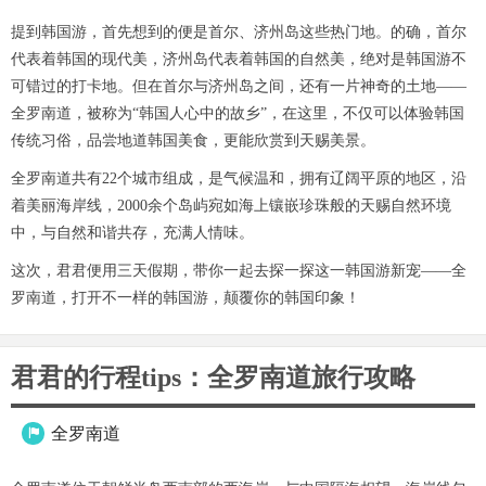
提到韩国游，首先想到的便是首尔、济州岛这些热门地。的确，首尔
代表着韩国的现代美，济州岛代表着韩国的自然美，绝对是韩国游不
可错过的打卡地。但在首尔与济州岛之间，还有一片神奇的土地——
全罗南道，被称为“韩国人心中的故乡”，在这里，不仅可以体验韩国
传统习俗，品尝地道韩国美食，更能欣赏到天赐美景。
全罗南道共有22个城市组成，是气候温和，拥有辽阔平原的地区，沿
着美丽海岸线，2000余个岛屿宛如海上镶嵌珍珠般的天赐自然环境
中，与自然和谐共存，充满人情味。
这次，君君便用三天假期，带你一起去探一探这一韩国游新宠——全
罗南道，打开不一样的韩国游，颠覆你的韩国印象！
君君的行程tips：全罗南道旅行攻略
全罗南道
