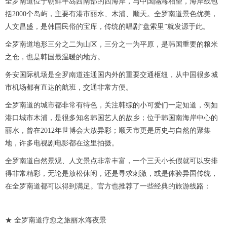
全罗南道位于朝鲜半岛西南部的西海岸，与中国隔海相望，海岸线包
括2000个岛屿，主要有港市丽水、木浦、顺天。全罗南道景色优美，
人文昌盛，是韩国民俗的宝库，传统的唱剧“盘索里”就发源于此。
全罗南道地形三分之二为山区，三分之一为平原，是韩国重要的粮米
之仓，也是韩国最温暖的地方。
务安国际机场是全罗南道连通国内外的重要交通枢纽，从中国很多城
市机场都有直达的航班，交通非常方便。
全罗南道的城市都非常有特色，关注韩综的小可爱们一定知道，例如
港口城市木浦，是很多知名韩国艺人的故乡；位于韩国南海岸中心的
丽水，曾在2012年世博会大放异彩；顺天市更是历史与自然的聚集
地，许多电视剧电影都在这里拍摄。
全罗南道自然景观、人文景点非常丰富，一个三天小长假就可以安排
得非常精彩，无论是放松休闲，还是寻求刺激，或是体验异国传统，
在全罗南道都可以得到满足。官方也推荐了一些经典的旅游线路：
★ 全罗南道疗愈之旅丽水海夜景