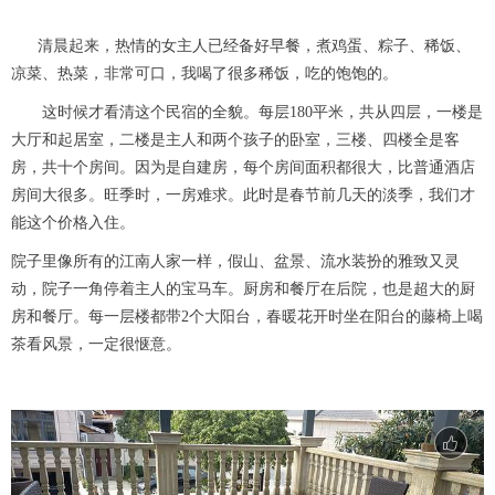
清晨起来，热情的女主人已经备好早餐，煮鸡蛋、粽子、稀饭、
凉菜、热菜，非常可口，我喝了很多稀饭，吃的饱饱的。
这时候才看清这个民宿的全貌。每层180平米，共从四层，一楼是
大厅和起居室，二楼是主人和两个孩子的卧室，三楼、四楼全是客
房，共十个房间。因为是自建房，每个房间面积都很大，比普通酒店
房间大很多。旺季时，一房难求。此时是春节前几天的淡季，我们才
能这个价格入住。
院子里像所有的江南人家一样，假山、盆景、流水装扮的雅致又灵
动，院子一角停着主人的宝马车。厨房和餐厅在后院，也是超大的厨
房和餐厅。每一层楼都带2个大阳台，春暖花开时坐在阳台的藤椅上喝
茶看风景，一定很惬意。