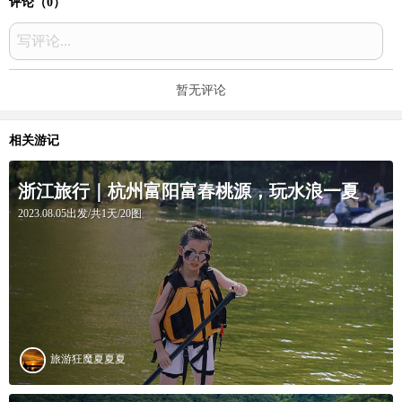
评论（
0
）
写评论...
暂无评论
相关游记
浙江旅行｜杭州富阳富春桃源，玩水浪一夏
2023.08.05出发/共1天/20图
旅游狂魔夏夏夏