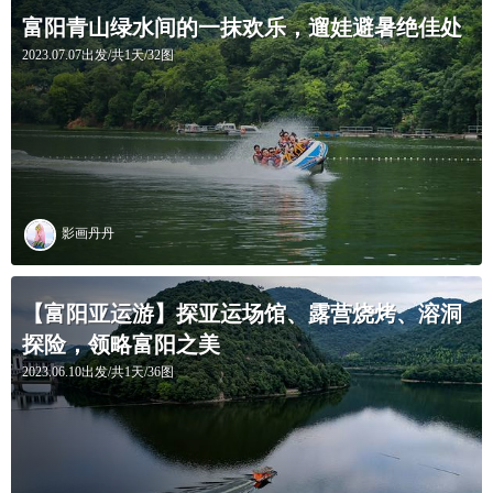
富阳青山绿水间的一抹欢乐，遛娃避暑绝佳处
2023.07.07出发/共1天/32图
影画丹丹
【富阳亚运游】探亚运场馆、露营烧烤、溶洞
探险，领略富阳之美
2023.06.10出发/共1天/36图