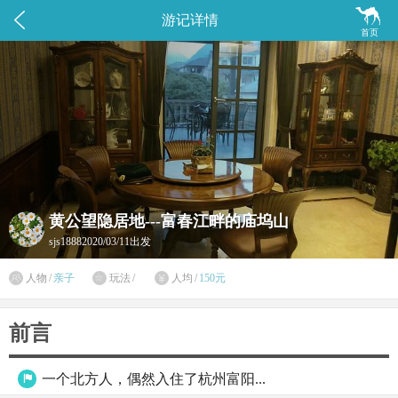


游记详情
首页
黄公望隐居地---富春江畔的庙坞山
sjs1888
2020/03/11出发

人物
/
亲子
玩法
/
人均
/
150元


前言
一个北方人，偶然入住了杭州富阳...
