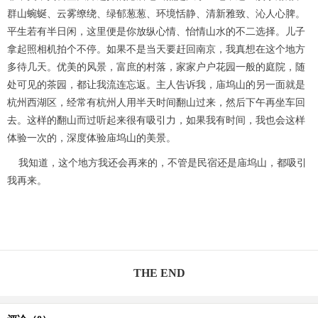
群山蜿蜒、云雾缭绕、绿郁葱葱、环境恬静、清新雅致、沁人心脾。
平生若有半日闲，这里便是你放纵心情、怡情山水的不二选择。儿子
拿起照相机拍个不停。如果不是当天要赶回南京，我真想在这个地方
多待几天。优美的风景，富庶的村落，家家户户花园一般的庭院，随
处可见的茶园，都让我流连忘返。主人告诉我，庙坞山的另一面就是
杭州西湖区，经常有杭州人用半天时间翻山过来，然后下午再坐车回
去。这样的翻山而过听起来很有吸引力，如果我有时间，我也会这样
体验一次的，深度体验庙坞山的美景。
我知道，这个地方我还会再来的，不管是民宿还是庙坞山，都吸引
我再来。
THE END