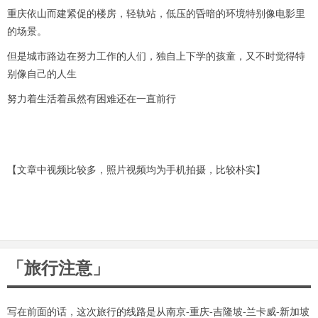
e
重庆依山而建紧促的楼房，轻轨站，低压的昏暗的环境特别像电影里
o
的场景。
但是城市路边在努力工作的人们，独自上下学的孩童，又不时觉得特
别像自己的人生
努力着生活着虽然有困难还在一直前行
【文章中视频比较多，照片视频均为手机拍摄，比较朴实】
「旅行注意」
写在前面的话，这次旅行的线路是从南京-重庆-吉隆坡-兰卡威-新加坡