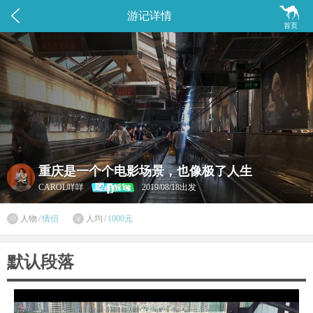


游记详情
首页
重庆是一个个电影场景，也像极了人生
CAROL咩咩
2019/08/18出发

人物
/
情侣
人均
/
1000元

默认段落