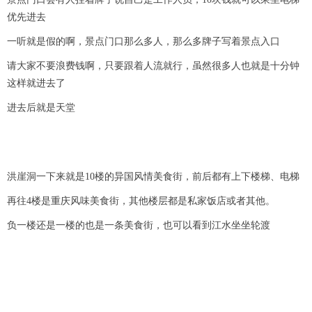
V
优先进去
i
一听就是假的啊，景点门口那么多人，那么多牌子写着景点入口
d
请大家不要浪费钱啊，只要跟着人流就行，虽然很多人也就是十分钟
这样就进去了
e
进去后就是天堂
o
洪崖洞一下来就是10楼的异国风情美食街，前后都有上下楼梯、电梯
再往4楼是重庆风味美食街，其他楼层都是私家饭店或者其他。
负一楼还是一楼的也是一条美食街，也可以看到江水坐坐轮渡