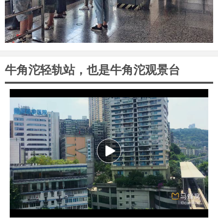
牛角沱轻轨站，也是牛角沱观景台
P
l
a