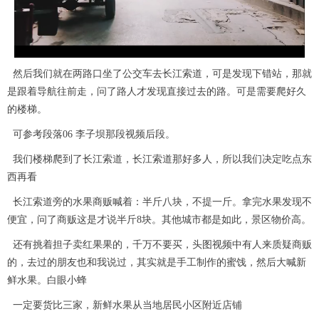
l
a
然后我们就在两路口坐了公交车去长江索道，可是发现下错站，那就
y
是跟着导航往前走，问了路人才发现直接过去的路。可是需要爬好久
的楼梯。
V
可参考段落06 李子坝那段视频后段。
i
我们楼梯爬到了长江索道，长江索道那好多人，所以我们决定吃点东
西再看
d
长江索道旁的水果商贩喊着：半斤八块，不提一斤。拿完水果发现不
e
便宜，问了商贩这是才说半斤8块。其他城市都是如此，景区物价高。
o
还有挑着担子卖红果果的，千万不要买，头图视频中有人来质疑商贩
的，去过的朋友也和我说过，其实就是手工制作的蜜饯，然后大喊新
鲜水果。白眼小蜂
一定要货比三家，新鲜水果从当地居民小区附近店铺