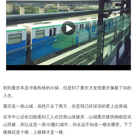
P
l
a
y
初到重庆本是冲着热辣的火锅，但是到了重庆才发现重庆像极了你的
V
人生。
重庆是一座山城，虽然只去了两天，但是我已经深深的爱上这座城
i
在市中心还依旧能看到工人在挖凿山体建房，山城重庆建筑物都是依
d
山而建，所以这是一座5D魔幻城市，你永远不知道一楼在哪里。下了
楼梯还是十楼，上楼梯才是一楼。