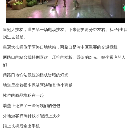
l
a
皇冠大扶梯，世界第一场电动扶梯。下来需要两分钟左右。从3号出口
y
拐过去就是。
V
皇冠大扶梯位于两路口地铁站，两路口是渝中区重要的交通枢纽
两路口的站台我特别喜欢，压抑的楼板、昏暗的灯光、躺坐乘凉的人
i
们
d
两路口地铁站低压的楼板昏暗的灯光
地道里坐着很多保洁阿姨和其他小商贩
e
摊位的商品堆积在一起
o
墙壁上还挂了一些阿姨们的包包
外地游客扫码付钱才能踏上扶梯
踏上扶梯后拿出手机