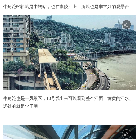
牛角沱轻轨站是中转站，也在嘉陵江上，所以也是非常好的观景台
y
V
i
d
e
o
牛角沱也是一风景区，10号线出来可以看到整个江面，黄黄的江水。
远处的就是李子坝