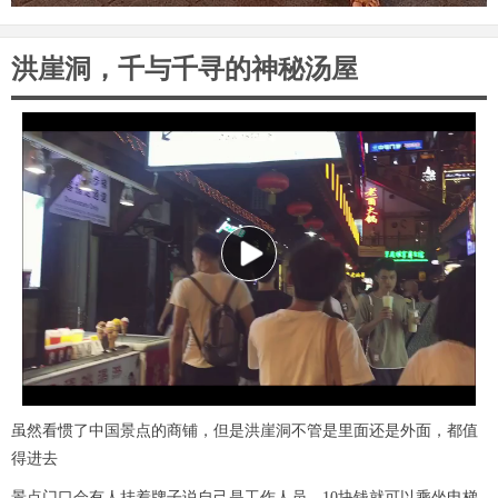
洪崖洞，千与千寻的神秘汤屋
P
l
a
虽然看惯了中国景点的商铺，但是洪崖洞不管是里面还是外面，都值
y
得进去
景点门口会有人挂着牌子说自己是工作人员，10块钱就可以乘坐电梯