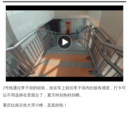
P
l
a
2号线通往李子坝的轻轨，坐在车上前往李子坝内比较有感觉，打卡可
y
以不用选择在景观台了，夏天特别热特别晒。
V
重庆比南京热大哭小蜂，是真的热！
i