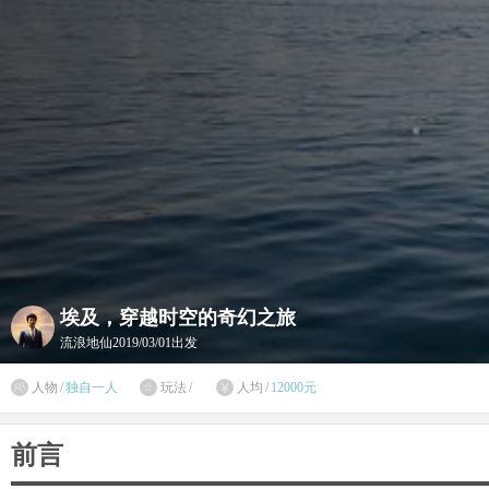
埃及，穿越时空的奇幻之旅
流浪地仙
2019/03/01出发

人物
/
独自一人
玩法
/
人均
/
12000元


前言