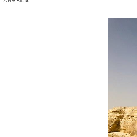
塔狮身人面像