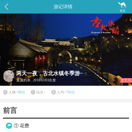


游记详情
首页
两天一夜，古北水镇冬季游~
簋簋的亲...
2018/03/03出发
文艺范

人物
/
情侣
玩法
/
人均
/
700元


前言
① 花费
