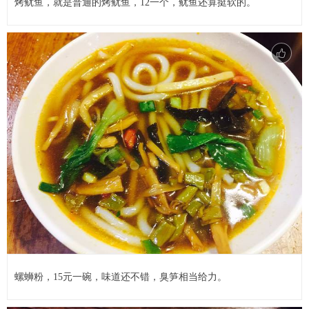
烤鱿鱼，就是普通的烤鱿鱼，12一个，鱿鱼还算挺软的。
螺蛳粉，15元一碗，味道还不错，臭笋相当给力。