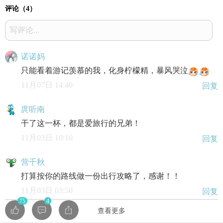
评论（
4
）
写评论...
诺诺妈
只能看着游记羡慕的我，化身柠檬精，暴风哭泣
11月07日 14:40
回复
庹听南
干了这一杯，都是爱旅行的兄弟！
11月03日 10:10
回复
营千秋
打算按你的路线做一份出行攻略了，感谢！！
11月03日 03:50
回复
75
4
查看更多