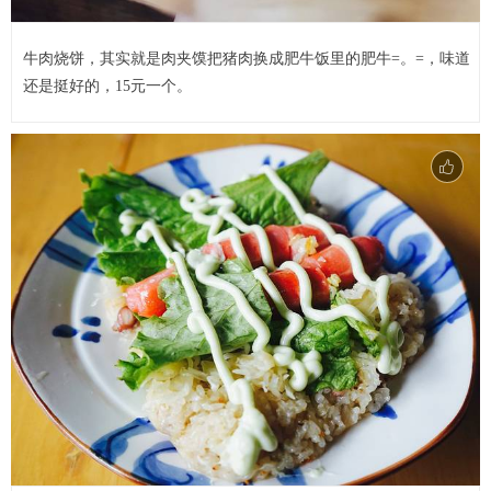
牛肉烧饼，其实就是肉夹馍把猪肉换成肥牛饭里的肥牛=。=，味道
还是挺好的，15元一个。