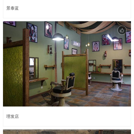
景泰蓝
理发店