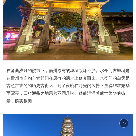
在沧桑岁月的侵蚀下，衢州原有的城墙毁坏不少。水亭门古城墙是
在衢州市文物主管部门在原有的遗址上修复而来。水亭门的白天是
古色古香的的历史古街区，到了夜晚在灯光的装扮下显得非常繁华
而漂亮，四省通衢之地果然不同凡响。处处洋溢着盛世繁华的街
景，确实很美！