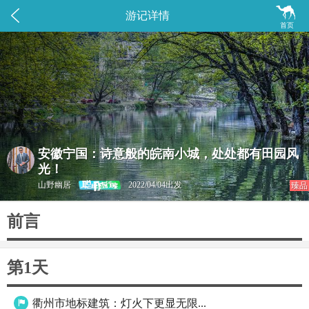


游记详情
首页
安徽宁国：诗意般的皖南小城，处处都有田园风
光！
山野幽居
2022/04/04出发
臻品
前言
第1天
衢州市地标建筑：灯火下更显无限...
