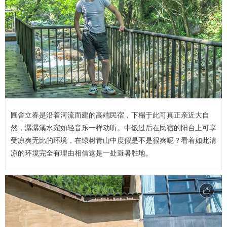
圃舍立春是沿着河流而建的高端民宿，下榻于此可真正亲近大自
然，潺潺溪水宛如轻音乐一样动听。中饭过后在民宿的阳台上可享
受凉爽无比的环境，在绿树青山中度假是不是很爽呢？看着如此清
凉的环境完全有理由相信这是一处避暑胜地。