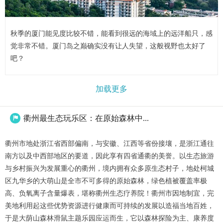
秋季的厦门能见度比较不错，能看到很远的海域上的远洋船只，感
觉非常不错。厦门岛之巅确实没有让人失望，这般视野也太好了
吧？
加载更多
衢州最生态玩乐区：在原始森林中...

衢州市地处浙江省西部偏南，与安徽、江西等省份接壤，是浙江通往
南方以及中西部地区的要道，因此享有四省通衢的美誉。以生态旅游
与乡村振兴为发展重心的衢州，境内拥有众多原生态村子，地处柯城
区九华乡的大萌山是全市不可多得的原始森林，绿色植被覆盖率极
高、负氧离子含量爆表，堪称衢州生态疗养院！衢州市因地制宜，完
美地利用起这些优势资源进行健康而可持续的发展以造福当地百姓，
于是大荫山森林滑鼠主题乐园应运而生，它以森林探险为主、康养度