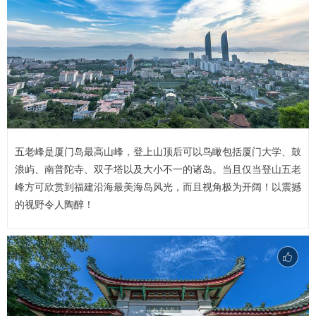
五老峰是厦门岛最高山峰，登上山顶后可以鸟瞰包括厦门大学、鼓
浪屿、南普陀寺、双子塔以及大小不一的诸岛。当且仅当登山五老
峰方可欣赏到福建沿海最美海岛风光，而且视角极为开阔！以震撼
的视野令人陶醉！