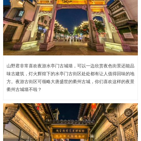
山野君非常喜欢夜游水亭门古城墙，可以一边欣赏夜色街景还能品
味古建筑，灯火辉煌下的水亭门古街区处处都有让人值得回味的地
方。夜游古街区可领略大唐盛世的衢州古城，你们喜欢这样的夜景
衢州古城墙不啦？