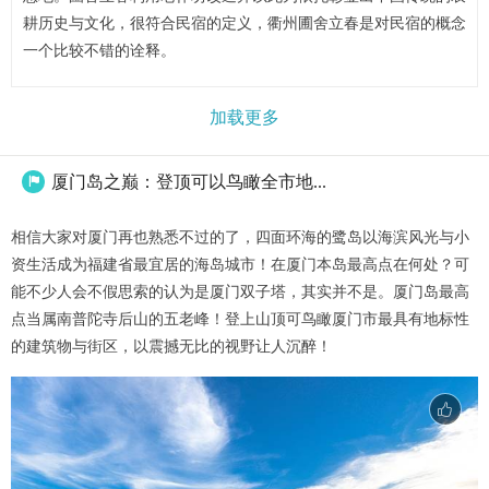
耕历史与文化，很符合民宿的定义，衢州圃舍立春是对民宿的概念
一个比较不错的诠释。
加载更多
厦门岛之巅：登顶可以鸟瞰全市地...

相信大家对厦门再也熟悉不过的了，四面环海的鹭岛以海滨风光与小
资生活成为福建省最宜居的海岛城市！在厦门本岛最高点在何处？可
能不少人会不假思索的认为是厦门双子塔，其实并不是。厦门岛最高
点当属南普陀寺后山的五老峰！登上山顶可鸟瞰厦门市最具有地标性
的建筑物与街区，以震撼无比的视野让人沉醉！