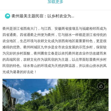
加载更多
衢州最美主题民宿：以乡村农业为...

衢州是浙江省西南大门，与江西、安徽两省接壤且与福建相邻而成为
四省通衢。四省通衢之州便为衢州，它与丽水一样都是浙江省传统的
农业地区，生态环境与农耕文化成为浙西南地区最重要特色，更是很
难得的优势。衢州柯城区九华乡是全市农业发展的示范乡村，保留较
为完好的乡村面貌，衢州圃舍立春是以依托衢州老农业作坊改建而来
的高端民宿，农耕文化作为该民宿的为主题，以点带面彰显衢州乡村
民宿的特色。绿水青山的环境成为天然的降温器，并以依山傍水的风
光成为避暑的好去处！