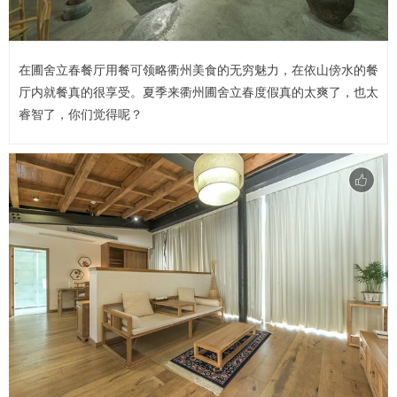
在圃舍立春餐厅用餐可领略衢州美食的无穷魅力，在依山傍水的餐
厅内就餐真的很享受。夏季来衢州圃舍立春度假真的太爽了，也太
睿智了，你们觉得呢？