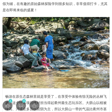
假为辅，在有趣的原始森林探险学到很多知识，非常值得打卡，尤其
是在即将来临的盛夏！
畅游在原生态森林里就是享受了，在享受中体验有惊无险的丛林飞
1
0
越，这个玩乐项目绝对担当得起衢州最生态玩乐区。大荫山以植被
绿高、河流众多且以背阴为主，所以大荫山一带的气温比衢州市甚