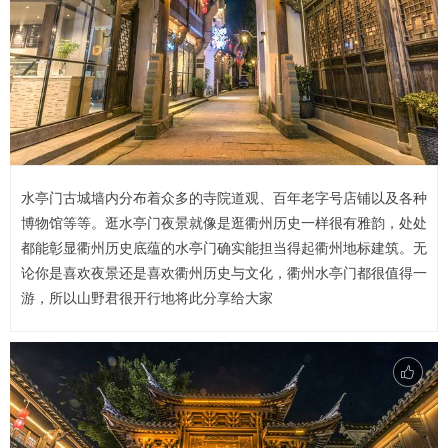
水亭门古城墙内分布着众多的寺院道观、百年老字号店铺以及各种
博物馆等等。逛水亭门夜景就像是逛衢州历史一样很有雅韵，处处
都能彰显衢州历史底蕴的水亭门确实能担当得起衢州地标建筑。无
论你是喜欢夜景还是喜欢衢州历史与文化，衢州水亭门都很值得一
游，所以山野君很开行地将此分享给大家