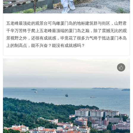
五老峰最顶处的观景台可鸟瞰厦门岛的地标建筑群与街区，山野君
千辛万苦终于爬上五老峰最顶端的厦门岛之巅，除了震撼无比的观
景视野之外，还很有成就感，毕竟花了很多力气终于抵达厦门本岛
上的制高点，能不兴奋？能没有成就感吗？