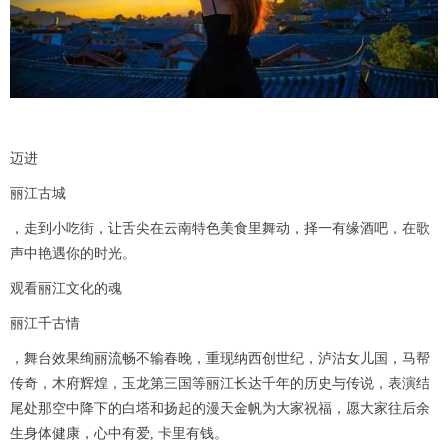
迈进
丽江古城
，走到小吃街，让舌尖在云南特色美食里舞动，择一有缘酒吧，在歌
声中艳遇你的时光。
观看丽江文化的魂
丽江千古情
，舞台效果绚丽流畅不输春晚，重现纳西创世纪，泸沽女儿国，马帮
传奇，木府辉煌，玉龙第三国等丽江长达千年的历史与传说，表演结
尾处那空中降下的白塔和扬起的漫天金帆为大家祝福，愿大家往后余
生身体健康，心中有爱, 卡里有钱。