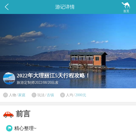


游记详情
首页
2022年大理丽江5天行程攻略！
旅游定制师
2022/08/20出发

人物
/
家庭
玩法
/
古镇
人均
/
2000元


前言
精心整理~
