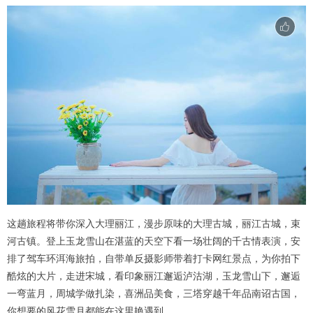
这趟旅程将带你深入大理丽江，漫步原味的大理古城，丽江古城，束
河古镇。登上玉龙雪山在湛蓝的天空下看一场壮阔的千古情表演，安
排了驾车环洱海旅拍，自带单反摄影师带着打卡网红景点，为你拍下
酷炫的大片，走进宋城，看印象丽江邂逅泸沽湖，玉龙雪山下，邂逅
一弯蓝月，周城学做扎染，喜洲品美食，三塔穿越千年品南诏古国，
你想要的风花雪月都能在这里艳遇到。