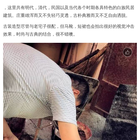
，这里共有明代，清代，民国以及当代各个时期各具特色的白族民居
建筑。庄重雄浑而又不失轻巧灵透，古朴典雅而又不乏自由洒脱。
古装造型尽管与老宅子很配，但马靴，短裙也会拍出很好的视觉冲击
效果，时尚与古典的结合，很不错噢。