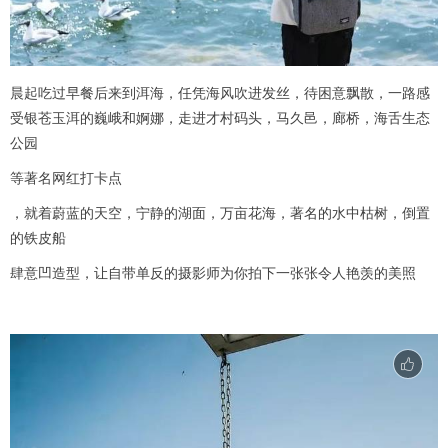
晨起吃过早餐后来到洱海，任凭海风吹进发丝，待困意飘散，一路感
受银苍玉洱的巍峨和婀娜，走进才村码头，马久邑，廊桥，海舌生态
公园
等著名网红打卡点
，就着蔚蓝的天空，宁静的湖面，万亩花海，著名的水中枯树，倒置
的铁皮船
肆意凹造型，让自带单反的摄影师为你拍下一张张令人艳羡的美照