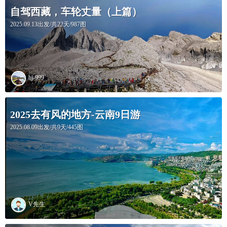
自驾西藏，车轮丈量（上篇）
2025.09.13出发/共22天/987图
hj-999
2025去有风的地方-云南9日游
2025.08.09出发/共9天/445图
V先生