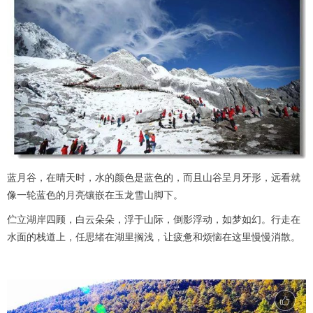
蓝月谷，在晴天时，水的颜色是蓝色的，而且山谷呈月牙形，远看就
像一轮蓝色的月亮镶嵌在玉龙雪山脚下。
伫立湖岸四顾，白云朵朵，浮于山际，倒影浮动，如梦如幻。行走在
水面的栈道上，任思绪在湖里搁浅，让疲惫和烦恼在这里慢慢消散。