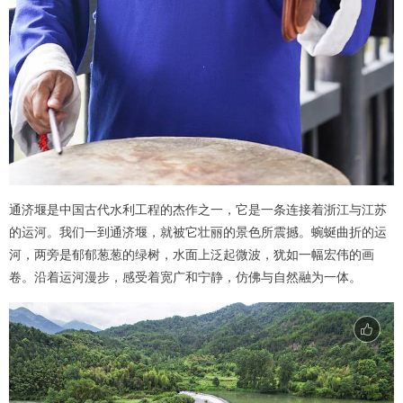
通济堰是中国古代水利工程的杰作之一，它是一条连接着浙江与江苏
的运河。我们一到通济堰，就被它壮丽的景色所震撼。蜿蜒曲折的运
河，两旁是郁郁葱葱的绿树，水面上泛起微波，犹如一幅宏伟的画
卷。沿着运河漫步，感受着宽广和宁静，仿佛与自然融为一体。