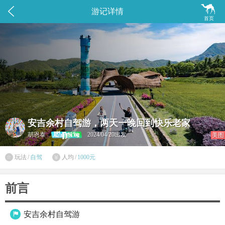


游记详情
首页
安吉余村自驾游，两天一晚回到快乐老家
胡恩泰
2024/04/20出发
美图
玩法
/
自驾
人均
/
1000元


前言
安吉余村自驾游
