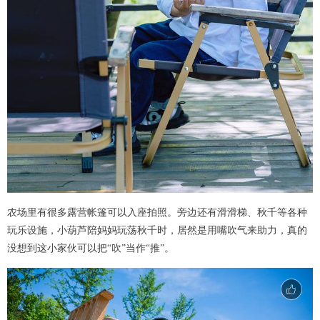
农场里有很多露营帐篷可以入座拍照。旁边还有滑滑梯、秋千等各种
玩乐设施，小葫芦陪妈妈玩荡秋千时，居然是用嘴吹气来助力，真的
没想到这小家伙可以把“吹”当作“推”。