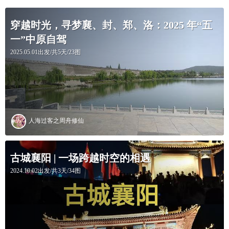
穿越时光，寻梦襄、封、郑、洛：2025 年“五
一”中原自驾
2025.05.01出发/共5天/23图
人海过客之周舟修仙
古城襄阳 | 一场跨越时空的相遇
2024.10.02出发/共3天/34图