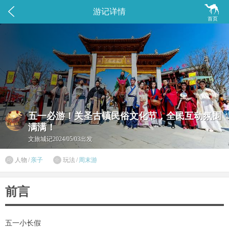


游记详情
首页
五一必游！关圣古镇民俗文化节，全民互动氛围
满满！
文旅城记
2024/05/03出发

人物
/
亲子
玩法
/
周末游

前言
五一小长假