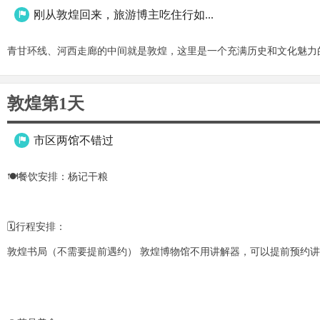
刚从敦煌回来，旅游博主吃住行如...

青甘环线、河西走廊的中间就是敦煌，这里是一个充满历史和文化魅力的
敦煌第1天
市区两馆不错过

🍽餐饮安排：杨记干粮
🗓行程安排：
敦煌书局（不需要提前遇约） 敦煌博物馆不用讲解器，可以提前预约