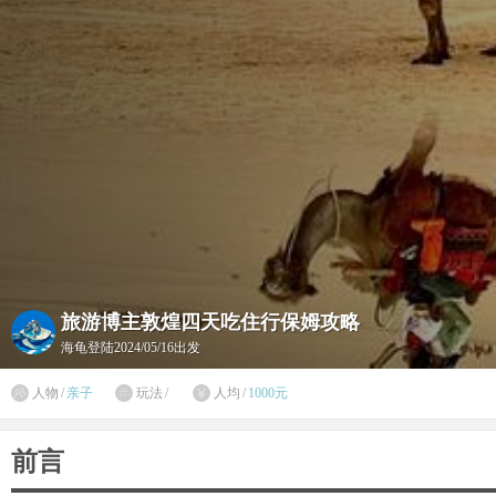
旅游博主敦煌四天吃住行保姆攻略
海龟登陆
2024/05/16出发

人物
/
亲子
玩法
/
人均
/
1000元


前言