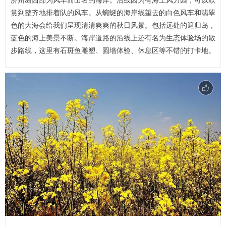
济州岛西部为风车而出名的海岸。沿线因为有海上风力园，可以欣
赏到整齐地排着队的风车。从蜿蜒的海岸线望去的白色风车和翡翠
色的大海会给我们呈现清清爽爽的秋日风景。包括远处的遮归岛，
蓝色的海上美景不断。海岸道路的沿线上还有名为生态体验场的散
步路线，这里有石斑鱼雕塑、圆墙体验、休息区等不错的打卡地。