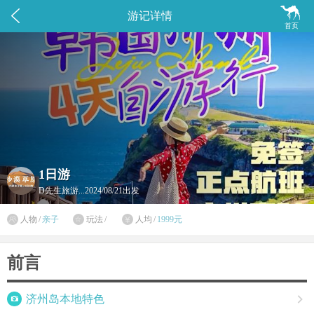


游记详情
首页
1日游
D先生旅游...
2024/08/21出发

人物
/
亲子
玩法
/
人均
/
1999元


前言

济州岛本地特色
