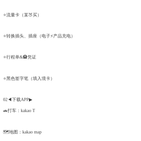
⭐️流量卡（某🍑买）
⭐️转换插头、插座（电子⚡️产品充电）
⭐️行程单&🏨凭证
⭐️黑色签字笔（填入境卡）
02◀下载APP▶
🚗打车：kakao T
🗺️地图：kakao map