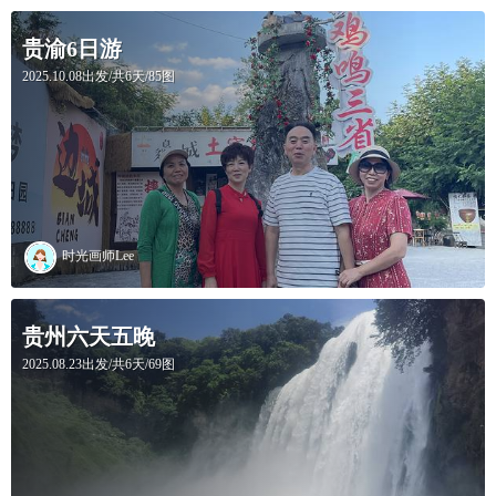
贵渝6日游
2025.10.08出发/共6天/85图
时光画师Lee
贵州六天五晚
2025.08.23出发/共6天/69图