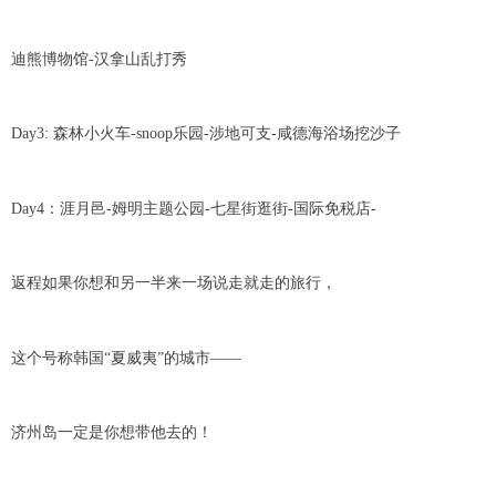
迪熊博物馆-汉拿山乱打秀
Day3: 森林小火车-snoop乐园-涉地可支-咸德海浴场挖沙子
Day4：涯月邑-姆明主题公园-七星街逛街-国际免税店-
返程如果你想和另一半来一场说走就走的旅行，
这个号称韩国“夏威夷”的城市——
济州岛一定是你想带他去的！