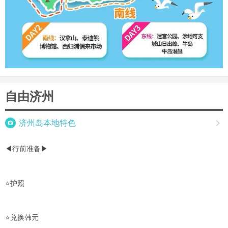
自由济州

济州岛本地特色

◀行前准备▶
⭐️护照
⭐️兑换韩元