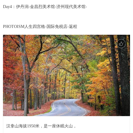
Day4：伊丹润-金昌烈美术馆-济州现代美术馆-
PHOTOISM人生四宫格-国际免税店-返程
汉拿山海拔1950米，是一座休眠火山，