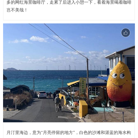
多的网红海景咖啡厅，走累了后进入小憩一下，看着海景喝着咖啡
岂不美哉！
月汀里海边，意为“月亮停留的地方”，白色的沙滩和湛蓝的海水构