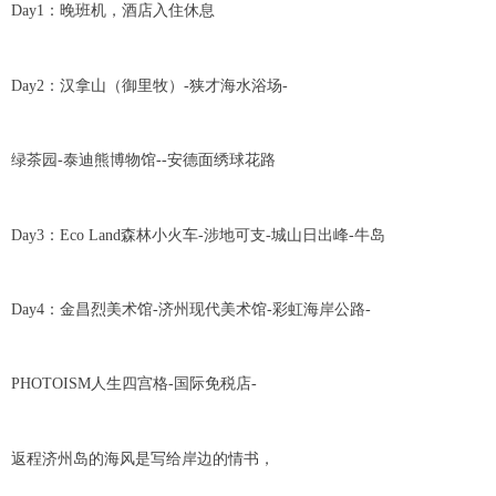
Day1：晚班机，酒店入住休息
Day2：汉拿山（御里牧）-狭才海水浴场-
绿茶园-泰迪熊博物馆--安德面绣球花路
Day3：Eco Land森林小火车-涉地可支-城山日出峰-牛岛
Day4：金昌烈美术馆-济州现代美术馆-彩虹海岸公路-
PHOTOISM人生四宫格-国际免税店-
返程济州岛的海风是写给岸边的情书，