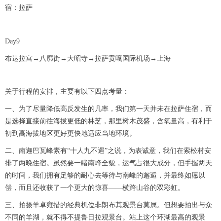
宿：拉萨
Day9
布达拉宫→八廓街→大昭寺→拉萨贡嘎国际机场→上海
关于行程的安排，主要有以下四点考量：
一、为了尽量降低高反发生的几率，我们第一天并未在拉萨住宿，而
是选择直接前往海拔更低的林芝，那里树木茂盛，含氧量高，有利于
初到高海拔地区更好更快地适应当地环境。
二、南迦巴瓦峰素有“十人九不遇”之说，为表诚意，我们在索松村安
排了两晚住宿。虽然要一睹南峰全貌，运气占很大成分，但手握两天
的时间，我们拥有足够的耐心去等待与南峰的邂逅，并最终如愿以
偿，而且还收获了一个更大的惊喜——横跨山谷的双彩虹。
三、拍摄羊卓雍措的经典机位非朗布其观景台莫属。但想要拍出与众
不同的羊湖，就不得不提鲁日拉观景台。站上这个环湖最高的观景