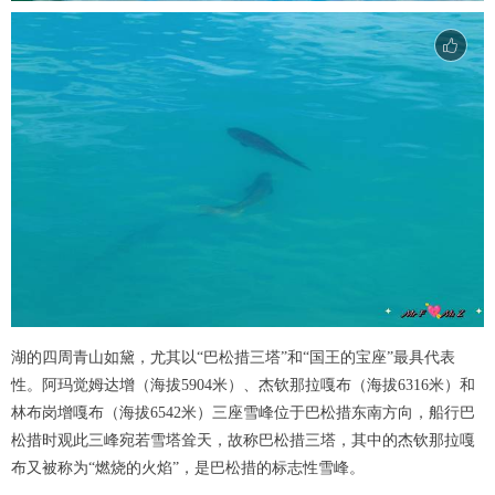
湖的四周青山如黛，尤其以“巴松措三塔”和“国王的宝座”最具代表
性。阿玛觉姆达增（海拔5904米）、杰钦那拉嘎布（海拔6316米）和
林布岗增嘎布（海拔6542米）三座雪峰位于巴松措东南方向，船行巴
松措时观此三峰宛若雪塔耸天，故称巴松措三塔，其中的杰钦那拉嘎
布又被称为“燃烧的火焰”，是巴松措的标志性雪峰。