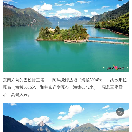
东南方向的巴松措三塔——阿玛觉姆达增（海拔5904米）、杰钦那拉
嘎布（海拔6316米）和林布岗增嘎布（海拔6542米），宛若三座雪
塔，高耸入云。