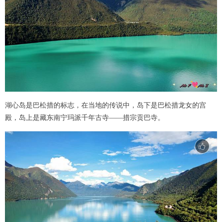
湖心岛是巴松措的标志，在当地的传说中，岛下是巴松措龙女的宫
殿，岛上是藏东南宁玛派千年古寺——措宗贡巴寺。