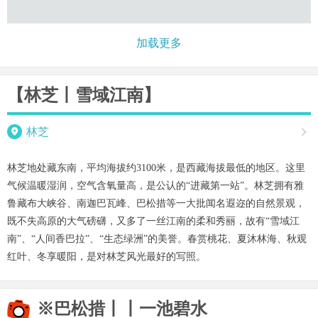
加载更多
【林芝丨雪域江南】

林芝

林芝地处藏东南，平均海拔约3100米，是西藏海拔最低的地区。这里
气候温暖湿润，空气含氧量高，是公认的“进藏第一站”。林芝拥有雅
鲁藏布大峡谷、南迦巴瓦峰、巴松措等一大批闻名遐迩的自然景观，
既不失高原的大气磅礴，又多了一丝江南的柔和秀丽，故有“雪域江
南”、“人间香巴拉”、“生态绿洲”的美誉。春赏桃花、夏沐林海、秋观
红叶、冬享暖阳，是对林芝风光最好的写照。
※巴松措丨丨一池碧水