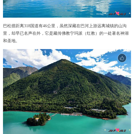
巴松措距离318国道有46公里，虽然深藏在巴河上游远离城镇的山沟
里，却早已名声在外，它是藏传佛教宁玛派（红教）的一处著名神湖
和圣地。