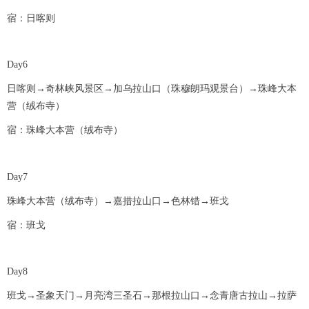
宿：日喀则
Day6
日喀则→奇林峡风景区→加乌拉山口（珠穆朗玛观景台）→珠峰大本
营（绒布寺）
宿：珠峰大本营（绒布寺）
Day7
珠峰大本营（绒布寺）→嘉措拉山口→色林错→班戈
宿：班戈
Day8
班戈→圣象天门→月亮湾三圣石→那根拉山口→念青唐古拉山→拉萨