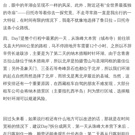
台，眼中的羊湖会呈现不一样的风采。此外，附近还有“全世界最孤独
的寺庙”——日托寺等着你去一探究竟。不走寻常路一直是我出行的一
大特征，在时间有限的情况下，我毫不犹豫地选择了鲁日拉→日托寺
这条小众路线。
四、Day7是整个行程中最累的一天，从珠峰大本营（绒布寺）前往班
戈县大约800公里的路程，马不停蹄地开车需要12个小时。之所以不辞
辛劳长途跋涉，主要是为了第二天的纳木措顺时针环湖。由于念青唐
古拉山脉位于纳木措南岸，所以北岸是拍摄雪山与圣湖同框的最佳位
置；另外圣象天门、三圣石等奇峰异石也都位于北岸，所以我们环湖
的起点自然而然选择了北岸，而班戈是离北岸最近的县城。当然，这
样安排还有一个重要原因，在西藏租车自驾的朋友不难发现，大部分
租车公司会将纳木措景区（主要指扎西半岛）列为禁行区域，选择顺
时针环湖可以规避风险。
回过头来看，如果说行程还有什么地方可以改进的话，那就是在时间
宽裕的情况下，建议Day7拆分成两天，第一天从珠峰大本营下来后，
在日喀则住一晚，顺带还能参观扎什伦布寺；第二天再从日喀则前往