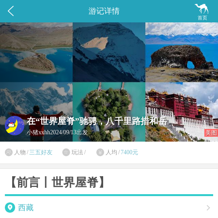


游记详情
首页
在“世界屋脊”驰骋，八千里路措和岳
小猪xxhh
2024/09/13出发
美图

人物
/
三五好友
玩法
/
人均
/
7400元


【前言丨世界屋脊】

西藏
