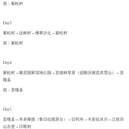
宿：索松村
Day3
索松村→达林村→佛掌沙丘→索松村
宿：索松村
Day4
索松村→雅尼国家湿地公园→贡德林草原（远眺沃德贡杰雪山）→贡
嘎县
宿：贡嘎县
Day5
贡嘎县→羊卓雍措（鲁日拉观景台）→日托寺→卡若拉冰川→江孜宗
山古堡→日喀则