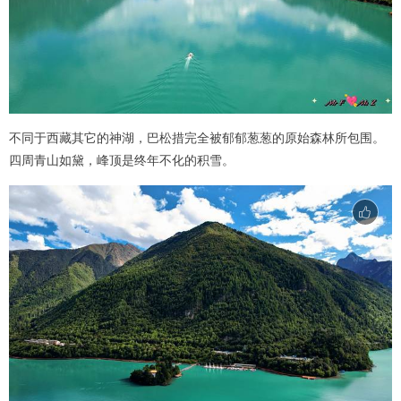
不同于西藏其它的神湖，巴松措完全被郁郁葱葱的原始森林所包围。
四周青山如黛，峰顶是终年不化的积雪。