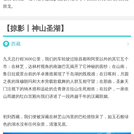
班戈。
【掠影丨神山圣湖】

西藏

九天总行程3600公里，我们的车轮驶过除昌都和阿里以外的其它五个
市：在林芝，达林村视角的南迦巴瓦揭开了它神秘的面纱；在山南，
鲁日拉观景台前的羊卓雍措展现了千岛湖的既视感；在日喀则，月圆
之夜的珠穆朗玛和大本营载歌载舞的人群互相守望；在那曲，圣象天
门注视下的纳木措和远处的念青唐古拉山生死相依；在拉萨，一座依
山而建的红白宫殿向我们讲述了一段跨越千年的汉藏联姻。
初到西藏，我们便被深藏在林芝山沟里的巴松措惊呆了，如玉石般绿
色的湖水没有任何杂质，清澈见底。