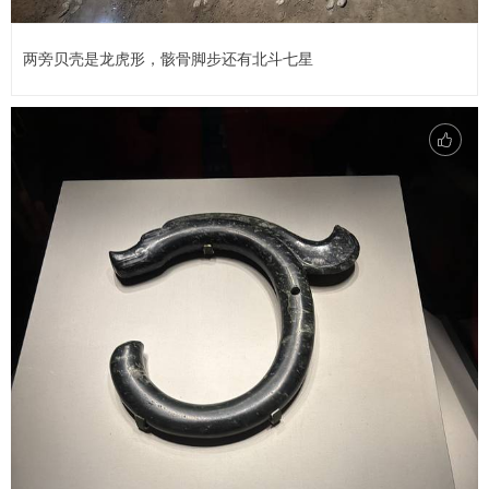
两旁贝壳是龙虎形，骸骨脚步还有北斗七星