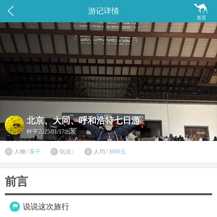


游记详情
首页
北京、大同、呼和浩特七日游
梓平
2025/01/17出发

人物
/
亲子
玩法
/
人均
/
3000元


前言
说说这次旅行
