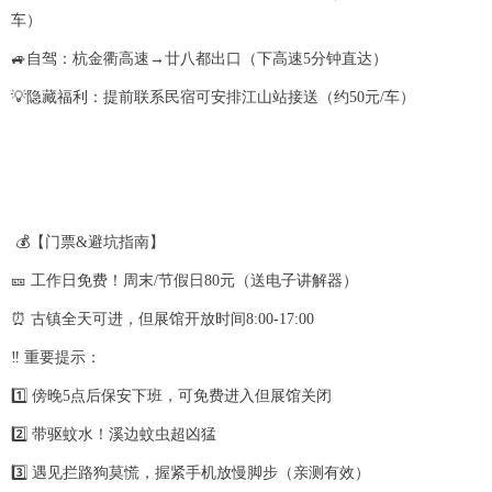
车）
🚙自驾：杭金衢高速→廿八都出口（下高速5分钟直达）
💡隐藏福利：提前联系民宿可安排江山站接送（约50元/车）
💰【门票&避坑指南】
🎫 工作日免费！周末/节假日80元（送电子讲解器）
⏰ 古镇全天可进，但展馆开放时间8:00-17:00
‼️ 重要提示：
1️⃣ 傍晚5点后保安下班，可免费进入但展馆关闭
2️⃣ 带驱蚊水！溪边蚊虫超凶猛
3️⃣ 遇见拦路狗莫慌，握紧手机放慢脚步（亲测有效）