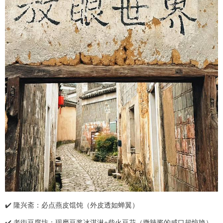
✔️ 隆兴斋：必点燕皮馄饨（外皮透如蝉翼）
✔️ 老街豆腐坊：现磨豆浆冰淇淋+柴火豆花（撒辣酱的咸口超惊艳）