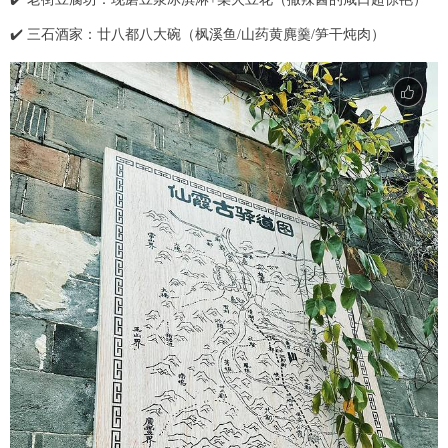
✔️ 三石酒家：廿八都八大碗（枫溪鱼/山药黄麂羹/笋干炖肉）