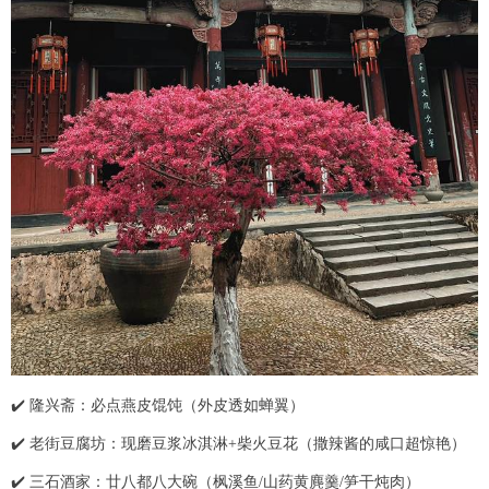
✔️ 隆兴斋：必点燕皮馄饨（外皮透如蝉翼）
✔️ 老街豆腐坊：现磨豆浆冰淇淋+柴火豆花（撒辣酱的咸口超惊艳）
✔️ 三石酒家：廿八都八大碗（枫溪鱼/山药黄麂羹/笋干炖肉）