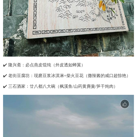
✔️ 隆兴斋：必点燕皮馄饨（外皮透如蝉翼）
✔️ 老街豆腐坊：现磨豆浆冰淇淋+柴火豆花（撒辣酱的咸口超惊艳）
✔️ 三石酒家：廿八都八大碗（枫溪鱼/山药黄麂羹/笋干炖肉）