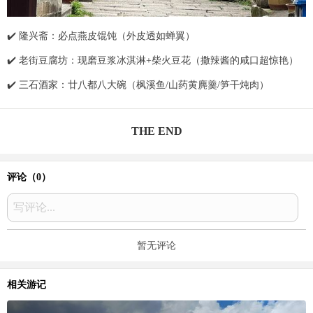
✔️ 隆兴斋：必点燕皮馄饨（外皮透如蝉翼）
✔️ 老街豆腐坊：现磨豆浆冰淇淋+柴火豆花（撒辣酱的咸口超惊艳）
✔️ 三石酒家：廿八都八大碗（枫溪鱼/山药黄麂羹/笋干炖肉）
THE END
评论（
0
）
写评论...
暂无评论
相关游记