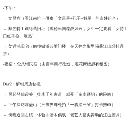
▫️下午：
→ 文昌宫（看江南唯一供奉「文昌星+孔子+魁星」的奇妙组合）
→ 戴笠特工训练营旧址（揭秘民国谍战风云，女生一定要看「女特工
口红手枪」展品）
→ 姜遇鸿旧宅（触摸徽派砖雕门楼，在天井光影里喝盏江山绿牡丹
茶）
▫️夜宿：念八铺民宿（由百年商行改造，雕花床幔超有氛围）
Day2：解锁周边秘境
→ 晨起登仙霞关（徒步千年古道，感受「东南锁钥」的险峻）
→ 下午探访浮盖山（三省界碑处拍「一脚踏三省」打卡照📸）
→ 傍晚返回古镇，体验非遗木偶戏（老艺人指尖舞动的江山腔调）