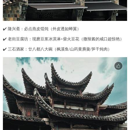
✔️ 隆兴斋：必点燕皮馄饨（外皮透如蝉翼）
✔️ 老街豆腐坊：现磨豆浆冰淇淋+柴火豆花（撒辣酱的咸口超惊艳）
✔️ 三石酒家：廿八都八大碗（枫溪鱼/山药黄麂羹/笋干炖肉）