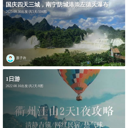
国庆四天三城，南宁防城港崇左德天瀑布
2025.09.30出发/共5天/104图
票子许
1日游
2022.08.16出发/共2天/8图