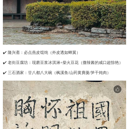
✔️ 隆兴斋：必点燕皮馄饨（外皮透如蝉翼）
✔️ 老街豆腐坊：现磨豆浆冰淇淋+柴火豆花（撒辣酱的咸口超惊艳）
✔️ 三石酒家：廿八都八大碗（枫溪鱼/山药黄麂羹/笋干炖肉）