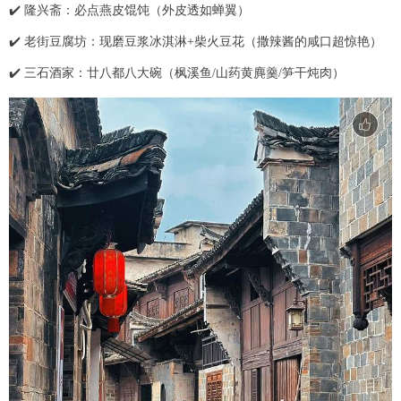
✔️ 隆兴斋：必点燕皮馄饨（外皮透如蝉翼）
✔️ 老街豆腐坊：现磨豆浆冰淇淋+柴火豆花（撒辣酱的咸口超惊艳）
✔️ 三石酒家：廿八都八大碗（枫溪鱼/山药黄麂羹/笋干炖肉）