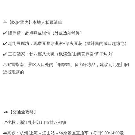
🍜【吃货雷达】本地人私藏清单
✔️ 隆兴斋：必点燕皮馄饨（外皮透如蝉翼）
✔️ 老街豆腐坊：现磨豆浆冰淇淋+柴火豆花（撒辣酱的咸口超惊艳）
✔️ 三石酒家：廿八都八大碗（枫溪鱼/山药黄麂羹/笋干炖肉）
⚠️避雷指南：景区入口处的「铜锣糕」多为冷冻品，建议到北堡门附
近找现蒸的
🚗【交通全攻略】
📍坐标：浙江衢州江山市廿八都镇
🚄高铁：杭州/上海→江山站→转乘景区直通车（每日9:00/14:00发