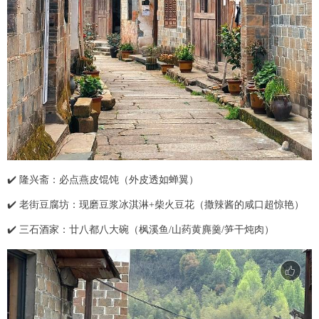
✔️ 隆兴斋：必点燕皮馄饨（外皮透如蝉翼）
✔️ 老街豆腐坊：现磨豆浆冰淇淋+柴火豆花（撒辣酱的咸口超惊艳）
✔️ 三石酒家：廿八都八大碗（枫溪鱼/山药黄麂羹/笋干炖肉）