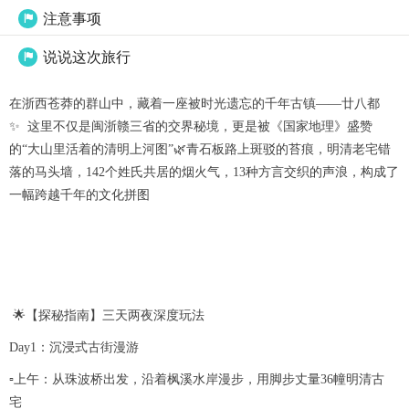
注意事项

说说这次旅行

在浙西苍莽的群山中，藏着一座被时光遗忘的千年古镇——廿八都
✨ 这里不仅是闽浙赣三省的交界秘境，更是被《国家地理》盛赞
的“大山里活着的清明上河图”🌿青石板路上斑驳的苔痕，明清老宅错
落的马头墙，142个姓氏共居的烟火气，13种方言交织的声浪，构成了
一幅跨越千年的文化拼图
🌟【探秘指南】三天两夜深度玩法
Day1：沉浸式古街漫游
▫️上午：从珠波桥出发，沿着枫溪水岸漫步，用脚步丈量36幢明清古
宅