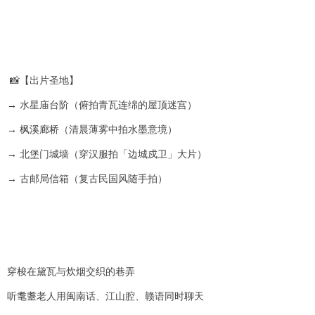
📸【出片圣地】
→ 水星庙台阶（俯拍青瓦连绵的屋顶迷宫）
→ 枫溪廊桥（清晨薄雾中拍水墨意境）
→ 北堡门城墙（穿汉服拍「边城戍卫」大片）
→ 古邮局信箱（复古民国风随手拍）
穿梭在黛瓦与炊烟交织的巷弄
听耄耋老人用闽南话、江山腔、赣语同时聊天