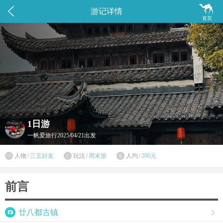


游记详情
首页
1日游
一帆爱旅行
2025/04/21出发

人物
/
三五好友
玩法
/
周末游
人均
/
200元


前言

廿八都古镇
