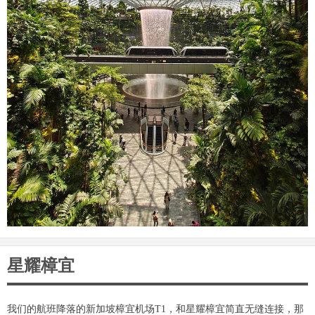
星耀樟宜
我们的航班降落的新加坡樟宜机场T1，和星耀樟宜简直无缝连接，那