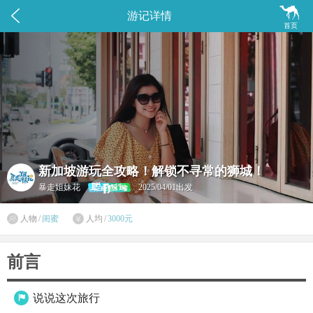


游记详情
首页
新加坡游玩全攻略！解锁不寻常的狮城！
暴走姐妹花
2025/04/01出发

人物
/
闺蜜
人均
/
3000元

前言
说说这次旅行
