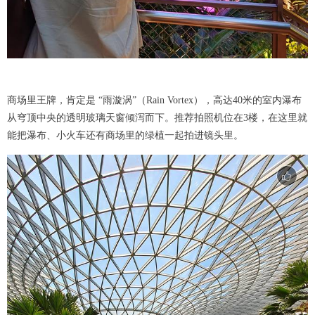
商场里王牌，肯定是 “雨漩涡”（Rain Vortex），高达40米的室内瀑布
从穹顶中央的透明玻璃天窗倾泻而下。推荐拍照机位在3楼，在这里就
能把瀑布、小火车还有商场里的绿植一起拍进镜头里。