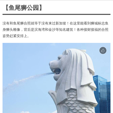
【鱼尾狮公园】
没有和鱼尾狮合照就等于没有来过新加坡！在这里能看到狮城标志鱼
身狮头雕像，背后是滨海湾和金沙等知名建筑！各种接财接福的合照
姿势赶紧安排上。