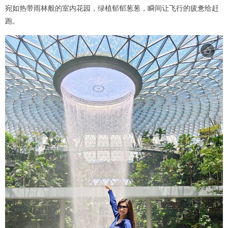
宛如热带雨林般的室内花园，绿植郁郁葱葱，瞬间让飞行的疲惫给赶
跑。