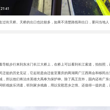
走过街天桥。天桥的出口也比较多，如果不清楚路线和出口，要问当地人
着导航步行来到东水门长江大桥上，在桥上可以看到长江索道，拍拍照，
民迁徙的历史见证，它起初是由迁徙至重庆的两湖两广江西商会和移民出
域，所以他们将治水英雄大禹奉为保护神。除了禹王宫外，园内还有广东
同听戏娱乐消遣，听到家乡戏曲，用以安慰思乡之情。还值得一提的是，