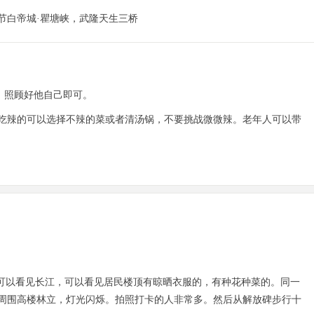
节白帝城·瞿塘峡，武隆天生三桥
，照顾好他自己即可。
吃辣的可以选择不辣的菜或者清汤锅，不要挑战微微辣。老年人可以带
可以看见长江，可以看见居民楼顶有晾晒衣服的，有种花种菜的。同一
周围高楼林立，灯光闪烁。拍照打卡的人非常多。然后从解放碑步行十