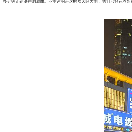
多分钟走到洪崖洞后面。不幸运的是这时候天降大雨，我们只好在彩票