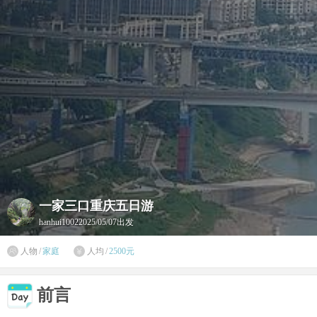
一家三口重庆五日游
hanhui1002
2025/05/07出发

人物
/
家庭
人均
/
2500元

前言