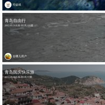
司徒靖
青岛自由行
2012.03.31出发/共3天/193图
去哪儿用户
青岛国庆快乐游
2014.09.30出发/共3天/27图