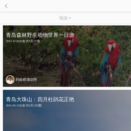

玩法

青岛森林野生动物世界一日游
2014.10.01出发/共1天/37图
到处瞎溜达阿
青岛大珠山：四月杜鹃花正艳
2015.04.11出发/共2天/152图