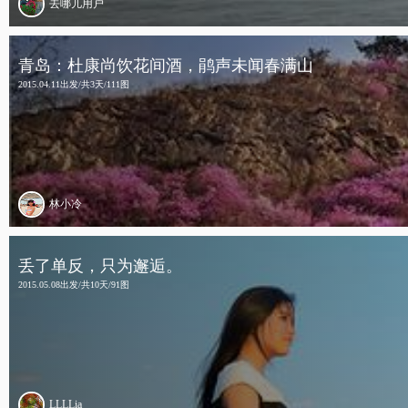
去哪儿用户
青岛：杜康尚饮花间酒，鹃声未闻春满山
2015.04.11出发/共3天/111图
林小冷
丢了单反，只为邂逅。
2015.05.08出发/共10天/91图
LLLLia