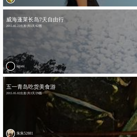
威海蓬莱长岛7天自由行
2015.05.22出发/共5天/62图
agoni
五一青岛吃货美食游
2015.05.02出发/共3天/29图
朱朱52881