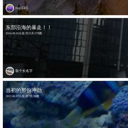
tvqc3365
东部沿海的暴走！！
2014.09.05出发/共25天/278图
取个长名字
当初的那份冲劲
2013.06.07出发/共7天/90图