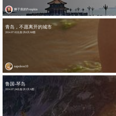
狮子座的Pumpkin
青岛，不愿离开的城市
2014.07.02出发/共6天/68图
napoleon10
鲁国-琴岛
2014.07.24出发/共1天/6图