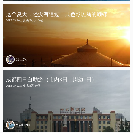
这个夏天，还没有追过一只色彩斑斓的蝴蝶
2015.05.24出发/共54天/104图
涉三水
成都四日自助游（市内3日，周边1日）
2015.09.22出发/共5天/30图
wyainizm