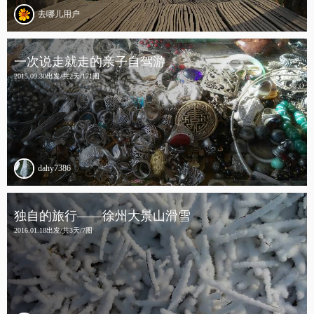
去哪儿用户
一次说走就走的亲子自驾游
2015.09.30出发/共2天/171图
dahy7386
独自的旅行——徐州大景山滑雪
2016.01.18出发/共3天/7图