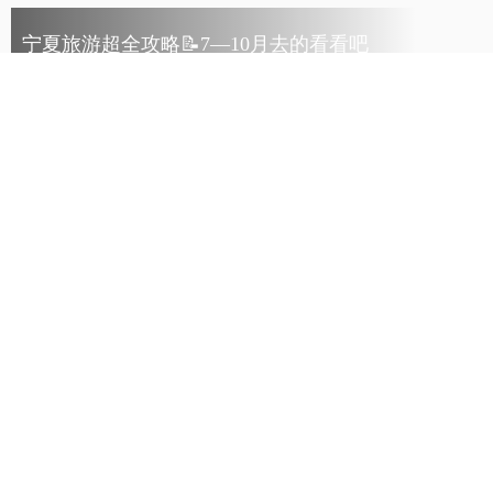
宁夏旅游超全攻略📝7—10月去的看看吧
2023.08.23出发/共1天/7图
游客
致25°的夏天（兰州 银川 中卫）
2025.08.02出发/共7天/13图
Hgargon