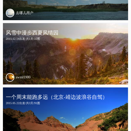
去哪儿用户
风雪中漫步西夏风情园
2015.12.14出发/共1天/22图
swml1900
一个周末能跑多远（北京-靖边波浪谷自驾）
2015.05.22出发/共3天/91图