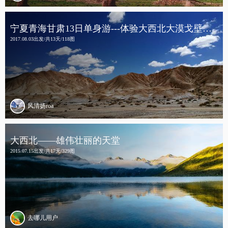
宁夏青海甘肃13日单身游---体验大西北大漠戈壁风情
2017.08.03出发/共13天/118图
风清扬roa
大西北——雄伟壮丽的天堂
2015.07.15出发/共17天/329图
去哪儿用户