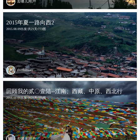
去哪儿用户
2015年夏一路向西2
2015.08.09出发/共21天/773图
zhizhimiao
回顾我的贰〇壹陆--江南、西藏、中原、西北行
2016.01.01出发/共25天/335图
去哪儿用户