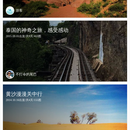
游客
泰国的神奇之旅，感受感动
2015.09.01出发/共9天/410图
不打伞的尾巴
黄沙漫漫关中行
2014.10.16出发/共4天/155图