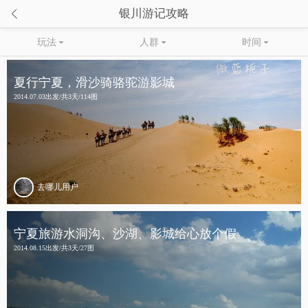

银川游记攻略
玩法

人群

时间

夏行宁夏，滑沙骑骆驼游影城
2014.07.03出发/共3天/114图
去哪儿用户
宁夏旅游水洞沟、沙湖、影城给心放个假
2014.08.15出发/共3天/27图