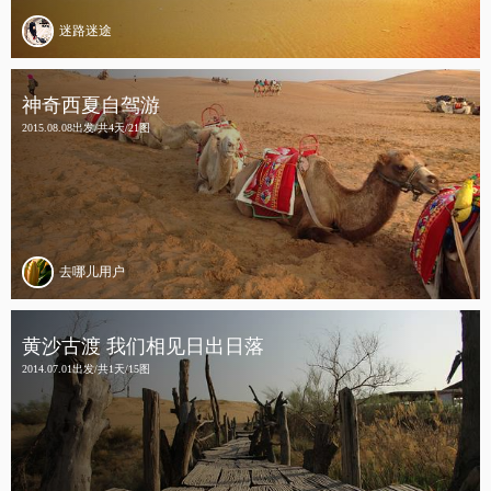
迷路迷途
神奇西夏自驾游
2015.08.08出发/共4天/21图
去哪儿用户
黄沙古渡 我们相见日出日落
2014.07.01出发/共1天/15图