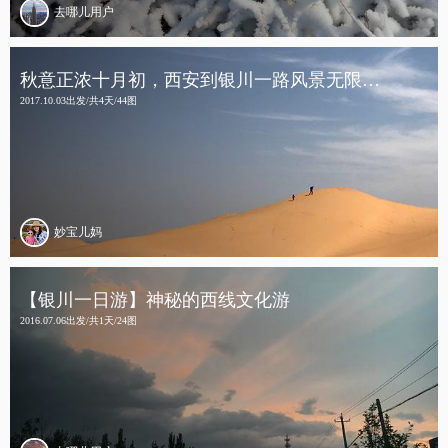
去哪儿用户
秋意正浓十月初，西安到银川一路风景无限…
2017.10.03出发/共4天/44图
妙宝儿妈
【银川一日游】神秘的西线文化游
2016.07.06出发/共1天/24图