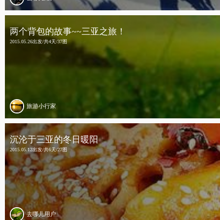
两个背包的故事~~三亚之旅！
2015.05.26出发/共4天/37图
旅游小行家
沉沦于三亚的冬日暖阳
2015.05.12出发/共6天/27图
去哪儿用户