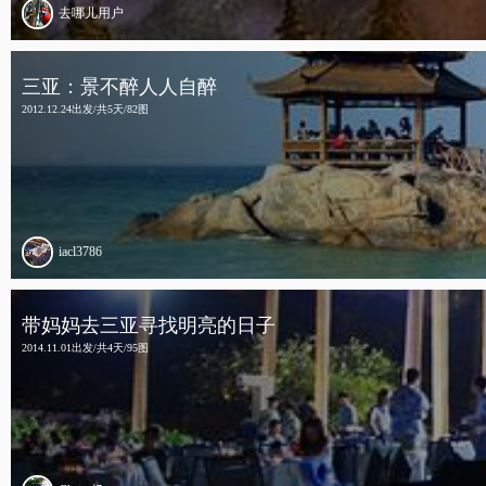
去哪儿用户
三亚：景不醉人人自醉
2012.12.24出发/共5天/82图
iacl3786
带妈妈去三亚寻找明亮的日子
2014.11.01出发/共4天/95图