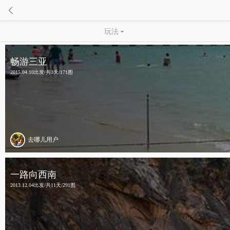

玩法

畅游三亚
2015.04.10出发/共3天/171图
去哪儿用户
一路向西南
2013.12.04出发/共11天/291图