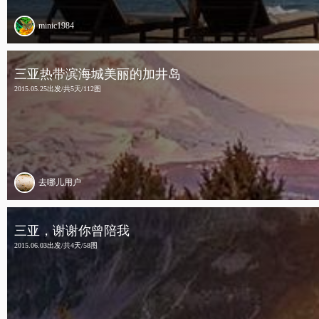
minic1984
三亚热带滨海城美丽的加井岛
2015.05.25出发/共5天/112图
去哪儿用户
三亚，谢谢你曾陪我
2015.06.03出发/共4天/58图