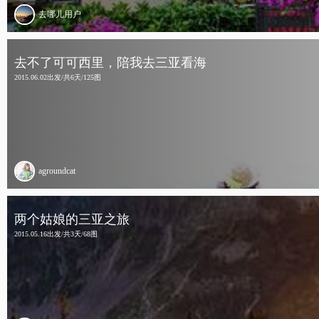
去哪儿用户
去不了可可西里，陪我去三亚看海
2015.06.02出发/共6天/125图
agroundcat
两个姑娘的三亚之旅
2015.05.16出发/共3天/68图