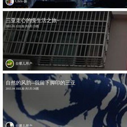
Chris-扬
三亚走心的慢生活之旅~
2015.05.12出发/共5天/23图
去哪儿用户
自然的风韵--我留下脚印的三亚
2015.04.18出发/共5天/26图
去哪儿用户