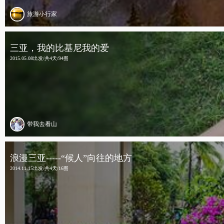
旅游小行家
三亚，我的比基尼我的爱
2015.05.08出发/共4天/94图
带我去看山
浪漫三亚-----“候人”向往的地方
2014.11.15出发/共4天/16图