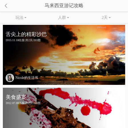

马来西亚游记攻略
玩法

人群

2天

舌尖上的精彩沙巴
2015.11.18出发/共2天/203图
Nicole的生活书
美食盛宴
2012.07.08出发/共2天/208图