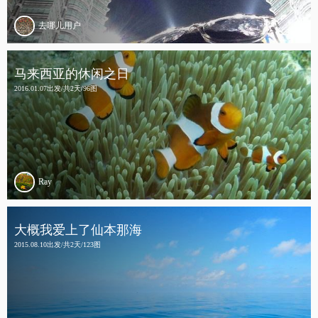
去哪儿用户
马来西亚的休闲之日
2016.01.07出发/共2天/96图
Ray
大概我爱上了仙本那海
2015.08.10出发/共2天/123图