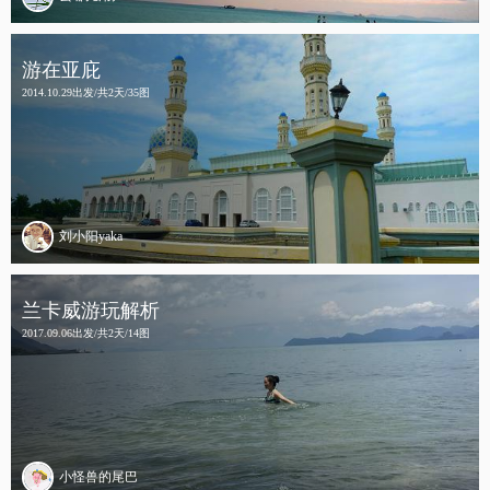
游在亚庇
2014.10.29出发/共2天/35图
刘小阳yaka
兰卡威游玩解析
2017.09.06出发/共2天/14图
小怪兽的尾巴