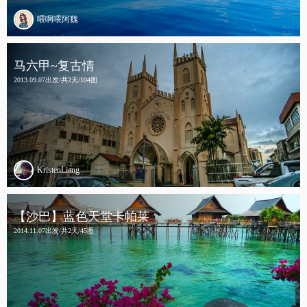
喂啊喂阿魏
马六甲~复古情
2013.09.07出发/共2天/104图
KristenLiang
【沙巴】蓝色天堂卡帕莱
2014.11.07出发/共2天/45图