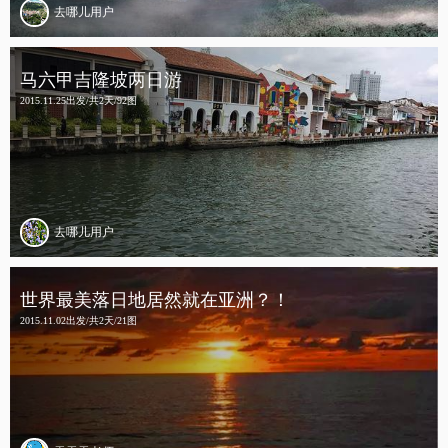
去哪儿用户
马六甲吉隆坡两日游
2015.11.25出发/共2天/92图
去哪儿用户
世界最美落日地居然就在亚洲？！
2015.11.02出发/共2天/21图