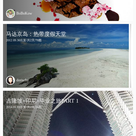
BoBoKow
马达京岛：热带度假天堂
2012.09.30出发/共2天/70图
dorischy
吉隆坡+印尼=毕业之旅PART 1
2014.06.19出发/共2天/34图