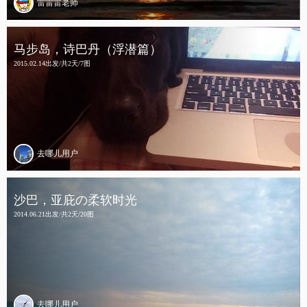
雷雷雷老师
马步岛，诗巴丹（浮潜篇）
2015.02.14出发/共2天/7图
去哪儿用户
沙巴，亚庇の柔软时光
2014.06.21出发/共2天/20图
去哪儿用户