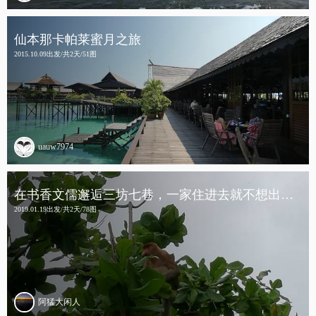
仙本那卡帕莱蜜月之旅
2015.10.09出发/共2天/51图
uauw7974
在书香文儒邂逅三坊七巷，一家住进去就不想出来的古意文化酒店！
2019.01.19出发/共2天/78图
阿猛大闲人