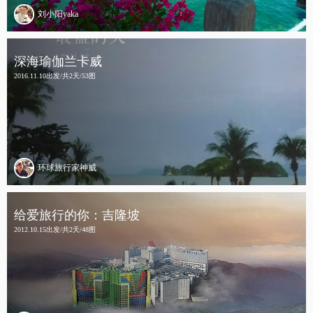
刘小阳yaka
深海瑜伽兰卡威
2016.11.10出发/共2天/53图
环球旅行家神威
给爱旅行的你：吉隆坡
2012.10.15出发/共2天/48图