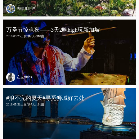
去哪儿用户
万圣节惊魂夜——3天2晚high玩新加坡
2016.09.25出发/共3天/318图
左左xians
#浪不完的夏天#寻觅狮城好去处
2016.05.31出发/共7天/191图