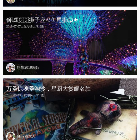
狮城🇸🇬狮子座♌️鱼尾狮🦁️🐠
2019.07.07出发/共8天/412图
想想20190818
万圣惊魂圣淘沙，星厨大赏耀名胜
2017.09.23出发/共4天/215图
Miss猫大人