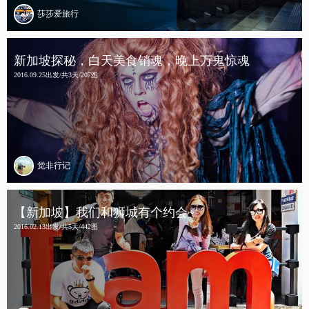
莎莎爱旅行
新加坡探秘，白天美食销魂，晚上万鬼惊魂
2016.09.25出发/共3天/207图
觉非行记
【新加坡】我们和狮城有个约会~
2016.02.13出发/共5天/442图