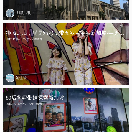
去哪儿用户
狮城之后，满是精彩，带五岁宝宝游新加坡----勇不婷兮去旅行之十
2017.11.02出发/共5天/383图
池也错
80后爸妈带娃探索新加坡
2015.05.16出发/共5天/189图