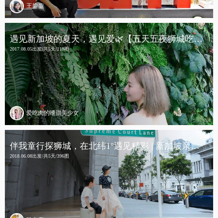
王鋆鋆
遇见新加坡的夏天，遇见爱🌿【五天五夜狮城吃喝玩乐全攻略】
2017.08.05出发/共5天/118图
爱吃肉的嗜甜美少女
伴我童行探狮城，在北纬1°遇见精彩 | 新加坡亲子游
2018.06.08出发/共5天/396图