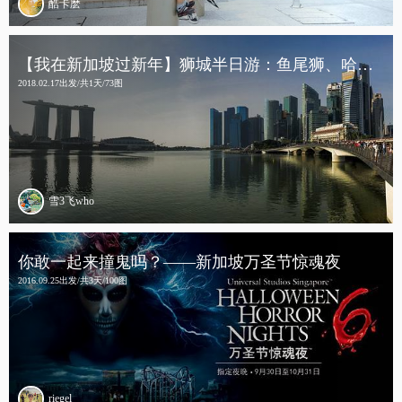
酷卡麽
【我在新加坡过新年】狮城半日游：鱼尾狮、哈芝巷、小印度
2018.02.17出发/共1天/73图
雪3飞who
你敢一起来撞鬼吗？——新加坡万圣节惊魂夜
2016.09.25出发/共3天/100图
riegel