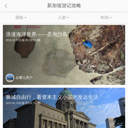

新加坡游记攻略
探险

人群

时间

浪漫海洋世界——圣淘沙岛
2013.10.07出发/共2天/119图
去哪儿用户
狮城自由行，看资本主义小国的发达生活
2015.01.25出发/共8天/252图