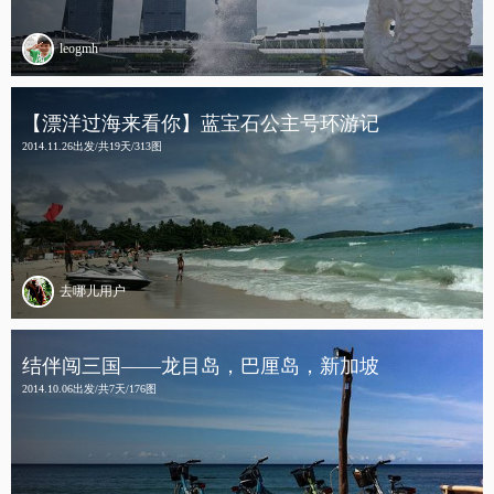
leogmh
【漂洋过海来看你】蓝宝石公主号环游记
2014.11.26出发/共19天/313图
去哪儿用户
结伴闯三国——龙目岛，巴厘岛，新加坡
2014.10.06出发/共7天/176图