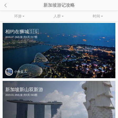

新加坡游记攻略
环游

人群

时间

相约在狮城🇸🇬
2018.07.26出发/共6天/317图
小鱼盆儿
新加坡新山双新游
2019.01.09出发/共9天/303图