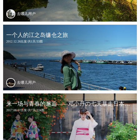
去哪儿用户
一个人的江之岛镰仓之旅
2012.12.26出发/共1天/33图
去哪儿用户
来一场与青春的邂逅——邓小丹の七天暴走日本行（京都、奈良、镰仓、东京）
2017.08.07出发/共7天/224图