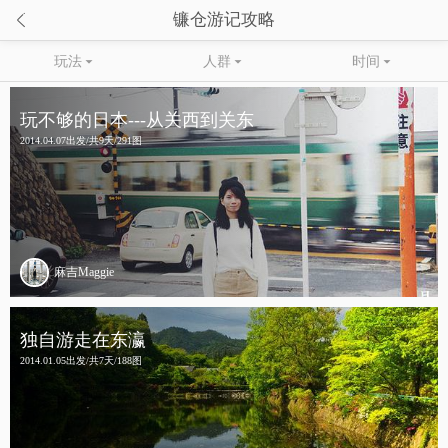

镰仓游记攻略
玩法

人群

时间

玩不够的日本---从关西到关东
2014.04.07出发/共9天/291图
麻吉Maggie
独自游走在东瀛
2014.01.05出发/共7天/188图