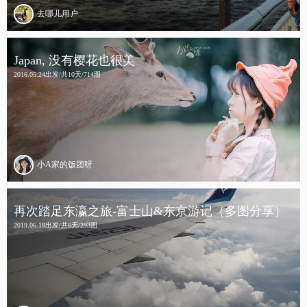
去哪儿用户
Japan, 没有樱花也很美
2016.05.24出发/共10天/714图
小A家的饭团呀
再次踏足东瀛之旅-富士山&东京游记（多图分享）
2019.06.18出发/共6天/293图