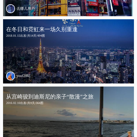
去哪儿用户
在冬日和霓虹来一场久别重逢
2018.01.15出发/共14天/494图
youf2941
从宫崎骏到迪斯尼的亲子“散漫”之旅
2016.02.10出发/共9天/364图