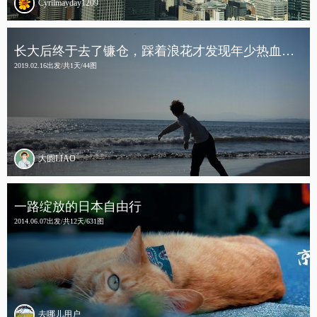
Cyrilmayday1209
长大后终于去了镰仓，踩着浪花才发现年少热血依旧未凉
2019.02.16出发/共1天/44图
大圆LIAO
一路绽放的日本自由行
2014.06.07出发/共12天/631图
去哪儿用户