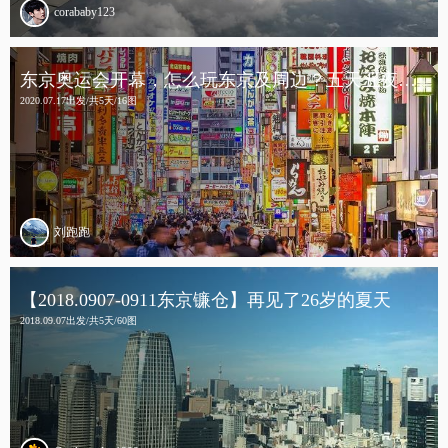
corababy123
东京奥运会开幕，怎么玩东京及周边？五天五夜自由行全攻略
2020.07.17出发/共5天/16图
刘跑跑
【2018.0907-0911东京镰仓】再见了26岁的夏天
2018.09.07出发/共5天/60图