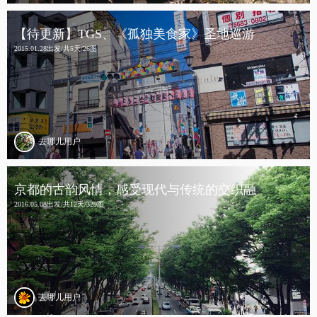
【待更新】TGS、《孤独美食家》圣地巡游
2015.01.28出发/共5天/26图
去哪儿用户
京都的古韵风情，感受现代与传统的交织融
2016.05.08出发/共12天/329图
去哪儿用户