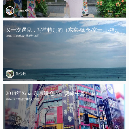
Sunny邓小丹
又一次遇见，写些特别的（东京-镰仓-富士山-箱根-京都-大阪-奈良）
2016.10.01出发/共8天/58图
魚包包
2014年Xmas东京镰仓（圣诞旅中篇）part 1
2014.12.23出发/共7天/59图