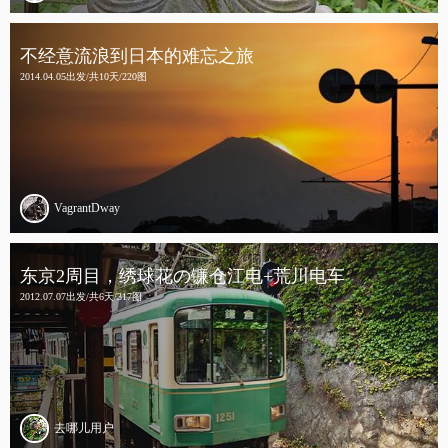
不经意流浪到日本的难忘之旅
2014.04.05出发/共10天/220图
VagrantDway
东京2周目，绣球花の镰仓江电+荒川电车
2012.07.07出发/共6天/317图
去哪儿用户