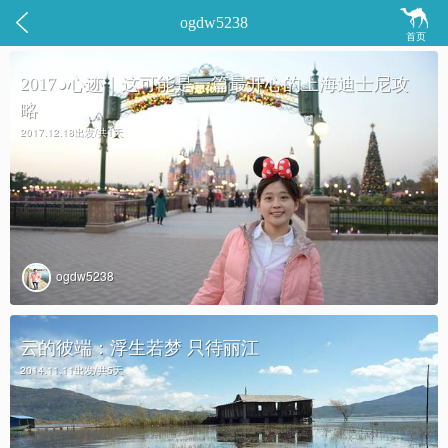


ogdw5238
首页
2017●心迹｜这可能是一篇最开心的上海迪士尼攻
略
2017.12.18出发/共1天
ogdw5238
云的彼端：浮生若梦 只待丽江
2014.11.11出发/共5天