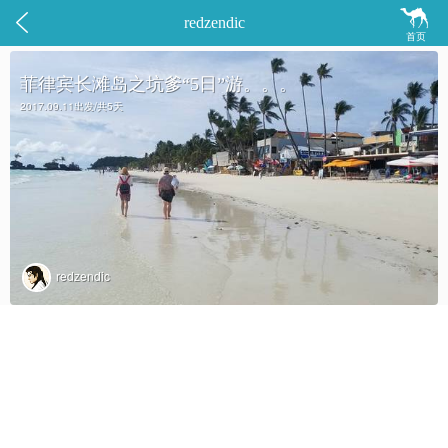


redzendic
首页
菲律宾长滩岛之坑爹“5日”游。。。
2017.09.11出发/共5天
redzendic