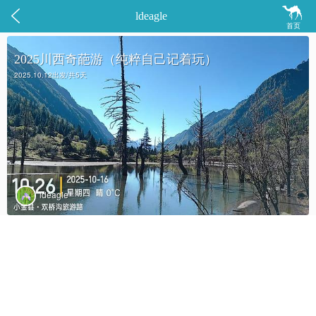


ldeagle
首页
2025川西奇葩游（纯粹自己记着玩）
2025.10.12出发/共5天
ldeagle