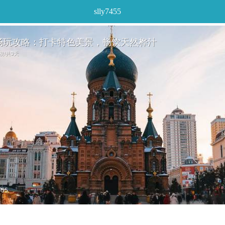
slly7455
畅玩攻略：打卡特色美景，畅饮天然桦汁
出发/共3天
455