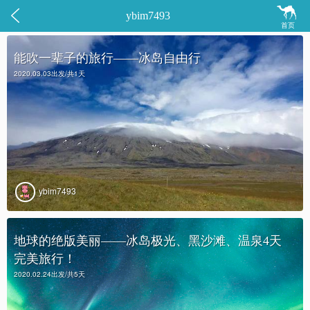


ybim7493
首页
能吹一辈子的旅行——冰岛自由行
2020.03.03出发/共1天
ybim7493
地球的绝版美丽——冰岛极光、黑沙滩、温泉4天
完美旅行！
2020.02.24出发/共5天