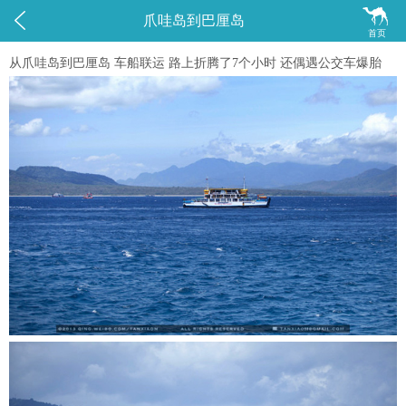


爪哇岛到巴厘岛
首页
从爪哇岛到巴厘岛 车船联运 路上折腾了7个小时 还偶遇公交车爆胎