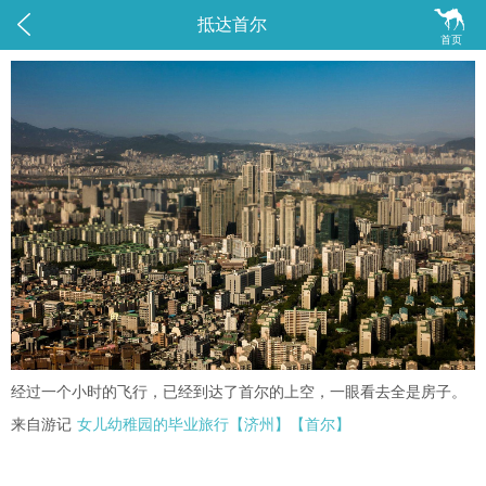


抵达首尔
首页
经过一个小时的飞行，已经到达了首尔的上空，一眼看去全是房子。
来自游记
女儿幼稚园的毕业旅行【济州】【首尔】